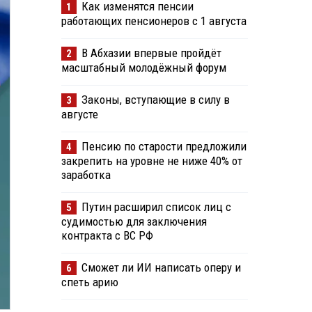
Как изменятся пенсии
1
работающих пенсионеров с 1 августа
В Абхазии впервые пройдёт
2
масштабный молодёжный форум
Законы, вступающие в силу в
3
августе
Пенсию по старости предложили
4
закрепить на уровне не ниже 40% от
заработка
Путин расширил список лиц с
5
судимостью для заключения
контракта с ВС РФ
Сможет ли ИИ написать оперу и
6
спеть арию