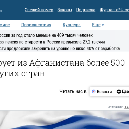
Свежий номер
Законы
Подписка
Журнал «РФ с
ия
и
 мире
Происшествия
Культура
Ещё
Медиацентр
Интервью
Колумнисты
Делова
оссии за год стало меньше на 409 тысяч человек
эксперт
яя пенсия по старости в России превысила 27,2 тысячи
сти предложили закрепить на уровне не ниже 40% от заработка
ет из Афганистана более 500
угих стран
Читать нас в
Источник:
ТА