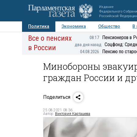
Издание
Федерального Собран
Российской Федераци
Политика
Экономика
Общество
В
Все о пенсиях
Фото
Авторы
Персоны
Мнения
Регионы
Пенсионеров в Р
08:17
Соцфонд: Средн
два дня назад
в России
Пенсию по старо
04.08.2026
Минобороны эвакуиру
граждан России и др
Поделиться
25.08.2021 08:36
Автор:
Виктория Карташева