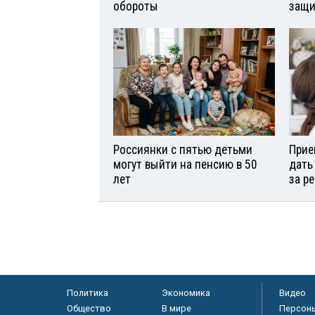
обороты
защи
Россиянки с пятью детьми
Прие
могут выйти на пенсию в 50
дать
лет
за р
Политика
Экономика
Видео
Общество
В мире
Персон