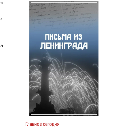
om
,
на
Главное сегодня