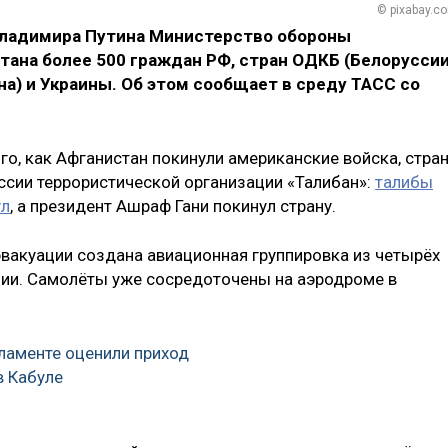
© pixabay.c
Владимира Путина Министерство обороны
тана более 500 граждан РФ, стран ОДКБ (Белоруссии
на) и Украины. Об этом сообщает в среду ТАСС со
ого, как Афганистан покинули американские войска, стра
ссии террористической организации «Талибан»:
талибы
ул
, а президент Ашраф Гани покинул страну.
вакуации создана авиационная группировка из четырёх
ции. Самолёты уже сосредоточены на аэродроме в
ламенте оценили приход
в Кабуле