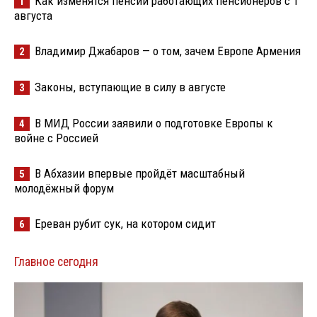
Как изменятся пенсии работающих пенсионеров с 1
1
августа
Владимир Джабаров — о том, зачем Европе Армения
2
Законы, вступающие в силу в августе
3
В МИД России заявили о подготовке Европы к
4
войне с Россией
В Абхазии впервые пройдёт масштабный
5
молодёжный форум
Ереван рубит сук, на котором сидит
6
Главное сегодня