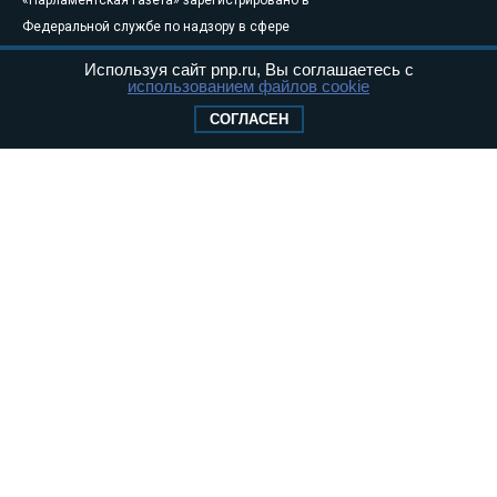
«Парламентская газета» зарегистрировано в
Федеральной службе по надзору в сфере
связи, информационных технологий и
Используя сайт pnp.ru, Вы соглашаетесь с
массовых коммуникаций (Роскомнадзор) 05
использованием файлов cookie
августа 2011 года. 18+
СОГЛАСЕН
Свидетельство о регистрации Эл № ФС77-
46097
Учредитель — АНО «Парламентская газета»
Исполняющий обязанности главного
редактора — Абдуллаев М.Р.
Тел.: +7 (495) 637–69–79 E-mail:
pg@pnp.ru
«Парламентская газета» - официальное еженедельное издание
Федерального Собрания РФ. Издается с 1997 года. Учредители
газеты - Государственная Дума и Совет Федерации РФ. Официальный
публикатор федеральных конституционных законов, федеральных
законов и актов палат Федерального Собрания. «Парламентская
газета» имеет пункты печати и представительства в десяти субъектах
федерации.
Сайт «Парламентской газеты» - это оперативные новости и
достоверная информация о принимаемых в стране законах и
деятельности депутатов и сенаторов. При использовании материалов