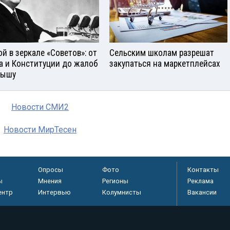
ой в зеркале «Советов»: от
Сельским школам разрешат
а и Конституции до жалоб
закупаться на маркетплейсах
рышу
Новости СМИ2
Новости МирТесен
Опросы
Фото
Контакты
ы
Мнения
Регионы
Реклама
ентр
Интервью
Колумнисты
Вакансии