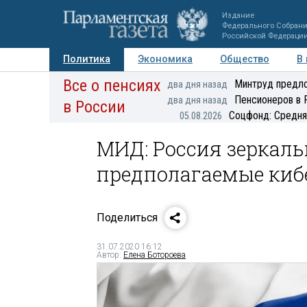
Издание
Федерального Собран
Российской Федераци
Политика
Экономика
Общество
В
Все о пенсиях
Фото
Авторы
Персоны
Мнения
Регионы
Минтруд предло
два дня назад
Пенсионеров в 
два дня назад
в России
Соцфонд: Средня
05.08.2026
МИД: Россия зеркаль
предполагаемые киб
Поделиться
31.07.2020 16:12
Автор:
Елена Ботороева