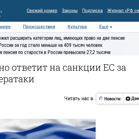
Свежий номер
Законы
Подписка
Журнал «РФ с
ия
и
 мире
Происшествия
Культура
Ещё
Медиацентр
Интервью
Колумнисты
Делова
жил расширить категории лиц, имеющих право на две пенсии
эксперт
России за год стало меньше на 409 тысяч человек
я пенсия по старости в России превысила 27,2 тысячи
но ответит на санкции ЕС за
ератаки
Читать нас в