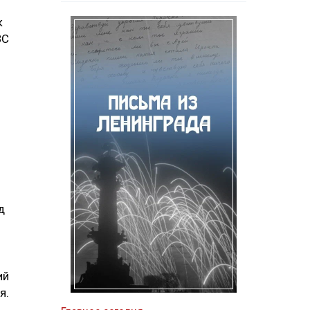
к
ВС
д
ий
я.