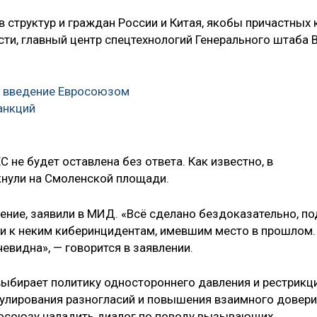
 структур и граждан России и Китая, якобы причастных 
ости, главный центр спецтехнологий Генерального штаба 
 введение Евросоюзом
анкций
 не будет оставлена без ответа. Как известно, в
кнули на Смоленской площади.
ие, заявили в МИД. «Всё сделано бездоказательно, по
и к неким киберинцидентам, имевшим место в прошлом.
евидна», — говорится в заявлении.
выбирает политику одностороннего давления и рестрикц
гулирования разногласий и повышения взаимного довери
росоюзу наладить диалог по поводу вызывающих