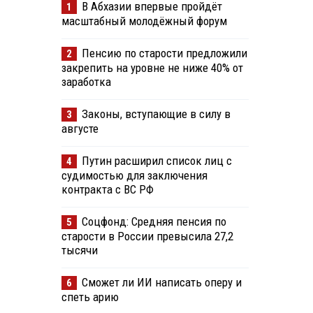
В Абхазии впервые пройдёт
1
масштабный молодёжный форум
Пенсию по старости предложили
2
закрепить на уровне не ниже 40% от
заработка
Законы, вступающие в силу в
3
августе
Путин расширил список лиц с
4
судимостью для заключения
контракта с ВС РФ
Соцфонд: Средняя пенсия по
5
старости в России превысила 27,2
тысячи
Сможет ли ИИ написать оперу и
6
спеть арию