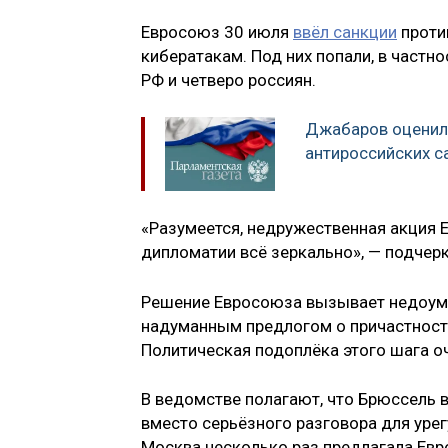
Евросоюз 30 июля
ввёл санкции
против
кибератакам. Под них попали, в частн
РФ и четверо россиян.
Джабаров оценил
антироссийских с
«Разумеется, недружественная акция ЕС
дипломатии всё зеркально», — подчер
Решение Евросоюза вызывает недоумен
надуманным предлогом о причастност
Политическая подоплёка этого шага оч
В ведомстве полагают, что Брюссель 
вместо серьёзного разговора для уре
Москва несколько раз предлагала Ев