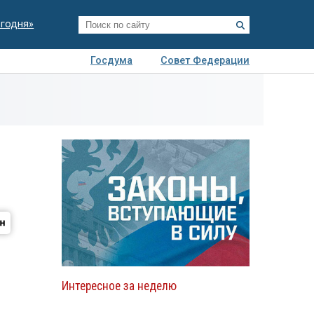
егодня»
Госдума
Совет Федерации
я
Авто
Недвижимость
Технологии
иза
Интересное за неделю