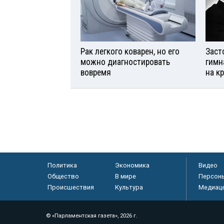
Рак легкого коварен, но его
Заст
можно диагностировать
гимн
вовремя
на к
Политика
Экономика
Видео
Общество
В мире
Персон
Происшествия
Культура
Медиац
© «Парламентская газета», 2026 г.