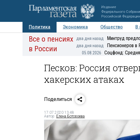
Издание
Федерального Собран
Российской Федераци
Политика
Экономика
Общество
В
Все о пенсиях
Фото
Авторы
Персоны
Мнения
Регионы
Минтруд предло
два дня назад
Пенсионеров в 
два дня назад
в России
Соцфонд: Средня
05.08.2026
Песков: Россия отве
хакерских атаках
Поделиться
17.07.2020 13:48
Автор:
Елена Ботороева