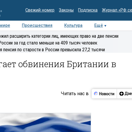
Свежий номер
Законы
Подписка
Журнал «РФ с
ия
и
 мире
Происшествия
Культура
Ещё
Медиацентр
Интервью
Колумнисты
Делова
жил расширить категории лиц, имеющих право на две пенсии
эксперт
России за год стало меньше на 409 тысяч человек
я пенсия по старости в России превысила 27,2 тысячи
ргает обвинения Британии в
Читать нас в