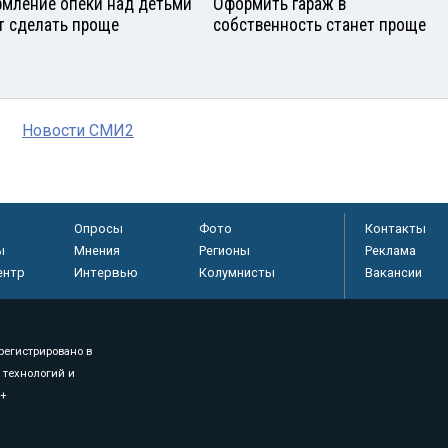
мление опеки над детьми
Оформить гараж в
т сделать проще
собственность станет проще
Новости СМИ2
Опросы
Фото
Контакты
ы
Мнения
Регионы
Реклама
ентр
Интервью
Колумнисты
Вакансии
регистрировано в
 технологий и
8+