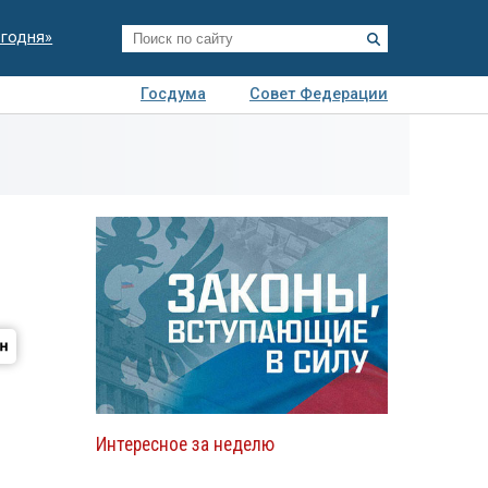
егодня»
Госдума
Совет Федерации
я
Авто
Недвижимость
Технологии
иза
Интересное за неделю