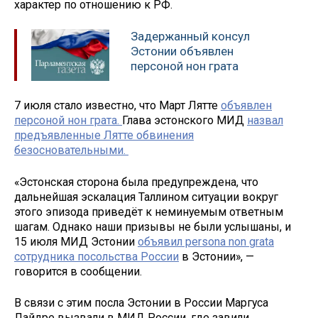
характер по отношению к РФ.
Задержанный консул
Эстонии объявлен
персоной нон грата
7 июля стало известно, что Март Лятте
объявлен
персоной нон грата.
Глава эстонского МИД
назвал
предъявленные Лятте обвинения
безосновательными.
«Эстонская сторона была предупреждена, что
дальнейшая эскалация Таллином ситуации вокруг
этого эпизода приведёт к неминуемым ответным
шагам. Однако наши призывы не были услышаны, и
15 июля МИД Эстонии
объявил persona non grata
сотрудника посольства России
в Эстонии», —
говорится в сообщении.
В связи с этим посла Эстонии в России Маргуса
Лайдре вызвали в МИД России, где завили