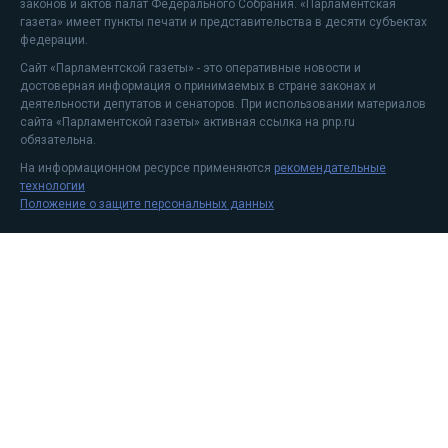
законов и актов палат Федерального Собрания. «Парламентская
газета» имеет пункты печати и представительства в десяти субъектах
федерации.
Сайт «Парламентской газеты» - это оперативные новости и
достоверная информация о принимаемых в стране законах и
деятельности депутатов и сенаторов. При использовании материалов
сайта «Парламентской газеты» активная ссылка на pnp.ru
обязательна.
На информационном ресурсе применяются
рекомендательные
технологии
Положение о защите персональных данных