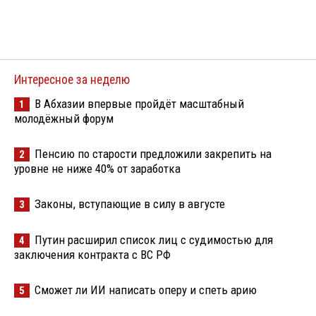
Интересное за неделю
В Абхазии впервые пройдёт масштабный
1
молодёжный форум
Пенсию по старости предложили закрепить на
2
уровне не ниже 40% от заработка
Законы, вступающие в силу в августе
3
Путин расширил список лиц с судимостью для
4
заключения контракта с ВС РФ
Сможет ли ИИ написать оперу и спеть арию
5