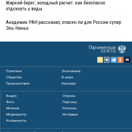
Жаркий берег, холодный расчет: как безопасно
отдохнуть у воды
Академик РАН рассказал, опасен ли для России супер
Эль-Ниньо
Политика
Экономика
Общество
В мире
Происшествия
Культура
Видео
Опросы
Фото
Персоны
Мнения
Регионы
Медиацентр
Интервью
Колумнисты