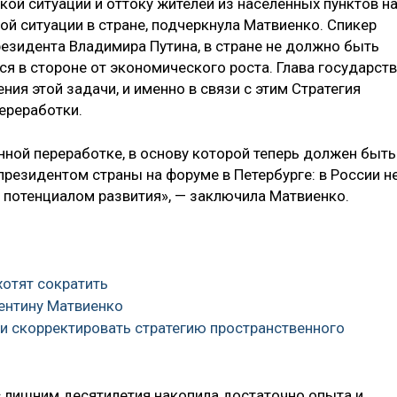
ой ситуации и оттоку жителей из населённых пунктов н
й ситуации в стране, подчеркнула Матвиенко. Спикер
резидента Владимира Путина, в стране не должно быть
я в стороне от экономического роста. Глава государст
ия этой задачи, и именно в связи с этим Стратегия
ереработки.
нной переработке, в основу которой теперь должен быть
резидентом страны на форуме в Петербурге: в России н
потенциалом развития», — заключила Матвиенко.
хотят сократить
лентину Матвиенко
ти скорректировать стратегию пространственного
 с лишним десятилетия накопила достаточно опыта и