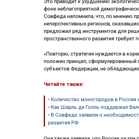
Это приводит к ухудшению экологическ
фоне неблагоприятной демографическо
Совфеда напомнила, что, по мнению п
неперспективных регионов, оказавшихс
предложил ряд инструментов для решен
пространственного развития требует п
«Повторю, стратегия нуждается в коре
положен принцип, сформулированный п
субъектов Федерации, не обладающих 
Читайте также:
• Количество моногородов в России 
• Как Шарль де Голль поддержал Ва
• В Совфеде заявили о необходимос
развития РФ
Она также заявила, что Россия за три