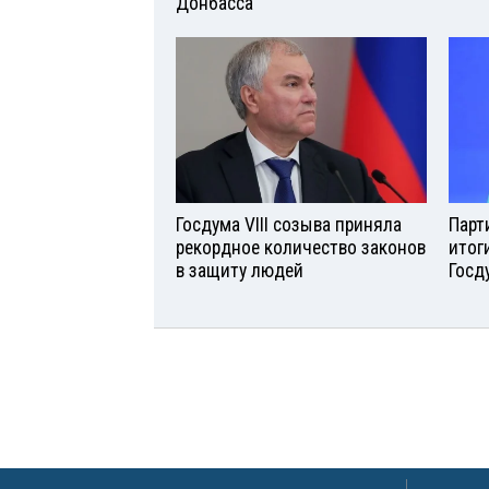
Донбасса
Госдума VIII созыва приняла
Парт
рекордное количество законов
итог
в защиту людей
Госд