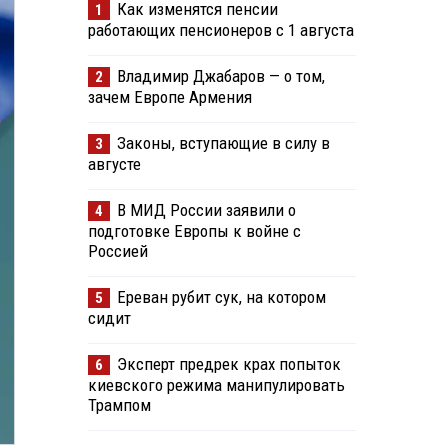
Как изменятся пенсии
1
работающих пенсионеров с 1 августа
Владимир Джабаров — о том,
2
зачем Европе Армения
Законы, вступающие в силу в
3
августе
В МИД России заявили о
4
подготовке Европы к войне с
Россией
Ереван рубит сук, на котором
5
сидит
Эксперт предрек крах попыток
6
киевского режима манипулировать
Трампом