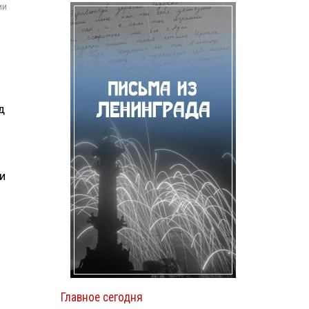
ии
д
и
Главное сегодня