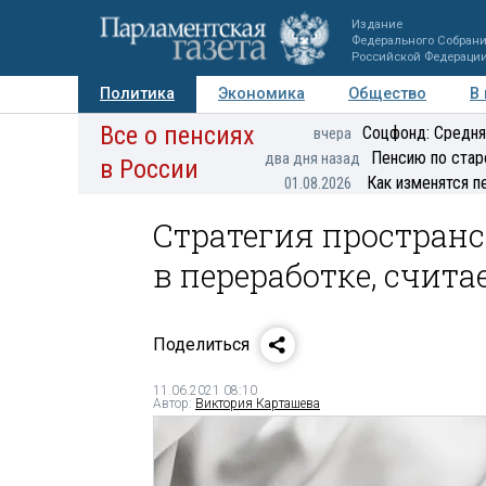
Издание
Федерального Собран
Российской Федераци
Политика
Экономика
Общество
В
Все о пенсиях
Фото
Авторы
Персоны
Мнения
Регионы
Соцфонд: Средня
вчера
Пенсию по стар
два дня назад
в России
Как изменятся п
01.08.2026
Стратегия простран
в переработке, счит
Поделиться
11.06.2021 08:10
Автор:
Виктория Карташева