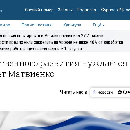
Свежий номер
Законы
Подписка
Журнал «РФ с
ия
и
 мире
Происшествия
Культура
Ещё
Медиацентр
Интервью
Колумнисты
Делова
я пенсия по старости в России превысила 27,2 тысячи
эксперт
ости предложили закрепить на уровне не ниже 40% от заработка
енсии работающих пенсионеров с 1 августа
ственного развития нуждается
ает Матвиенко
Читать нас в