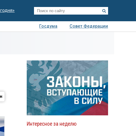
егодня»
Госдума
Совет Федерации
я
Авто
Недвижимость
Технологии
иза
Интересное за неделю