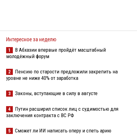
Интересное за неделю
В Абхазии впервые пройдёт масштабный
1
молодёжный форум
Пенсию по старости предложили закрепить на
2
уровне не ниже 40% от заработка
Законы, вступающие в силу в августе
3
Путин расширил список лиц с судимостью для
4
заключения контракта с ВС РФ
Сможет ли ИИ написать оперу и спеть арию
5