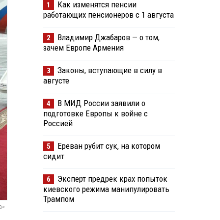
Как изменятся пенсии
1
работающих пенсионеров с 1 августа
Владимир Джабаров — о том,
2
зачем Европе Армения
Законы, вступающие в силу в
3
августе
В МИД России заявили о
4
подготовке Европы к войне с
Россией
Ереван рубит сук, на котором
5
сидит
Эксперт предрек крах попыток
6
киевского режима манипулировать
Трампом
а»