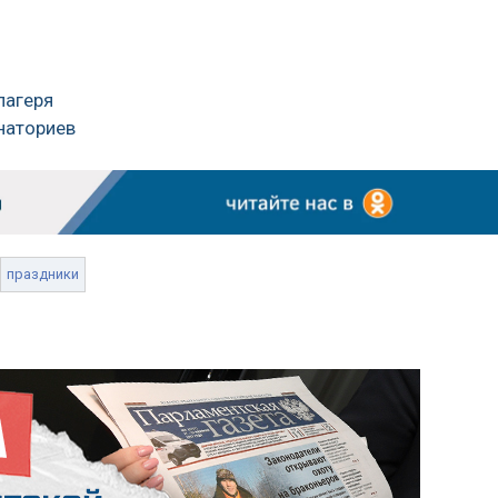
лагеря
наториев
праздники