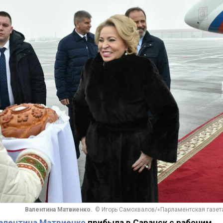
Валентина Матвиенко.
© Игорь Самохвалов/«Парламентская газет
алентина Матвиенко
прибыла в Саранск с рабочим