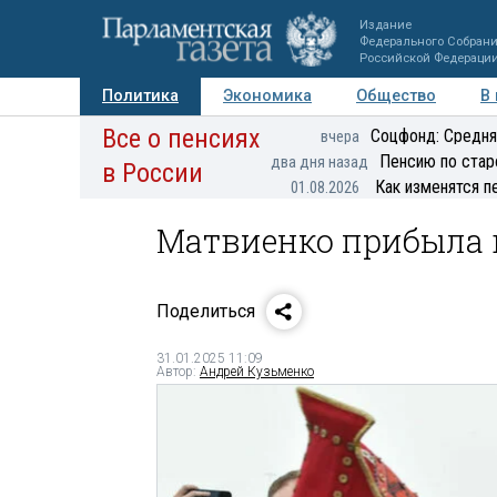
Издание
Федерального Собран
Российской Федераци
Политика
Экономика
Общество
В
Все о пенсиях
Фото
Авторы
Персоны
Мнения
Регионы
Соцфонд: Средня
вчера
Пенсию по стар
два дня назад
в России
Как изменятся п
01.08.2026
Матвиенко прибыла 
Поделиться
31.01.2025 11:09
Автор:
Андрей Кузьменко