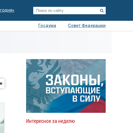
егодня»
Госдума
Совет Федерации
я
Авто
Недвижимость
Технологии
иза
Интересное за неделю