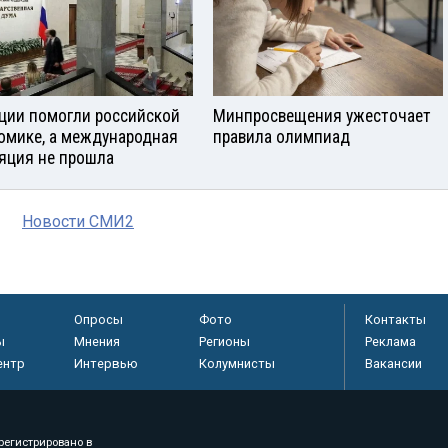
ции помогли российской
Минпросвещения ужесточает
омике, а международная
правила олимпиад
яция не прошла
Новости СМИ2
Опросы
Фото
Контакты
ы
Мнения
Регионы
Реклама
ентр
Интервью
Колумнисты
Вакансии
регистрировано в