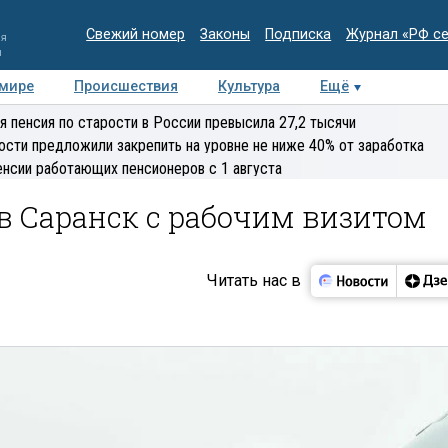
Свежий номер
Законы
Подписка
Журнал «РФ с
ия
и
 мире
Происшествия
Культура
Ещё
Медиацентр
Интервью
Колумнисты
Делова
я пенсия по старости в России превысила 27,2 тысячи
эксперт
ости предложили закрепить на уровне не ниже 40% от заработка
енсии работающих пенсионеров с 1 августа
в Саранск с рабочим визитом
Читать нас в