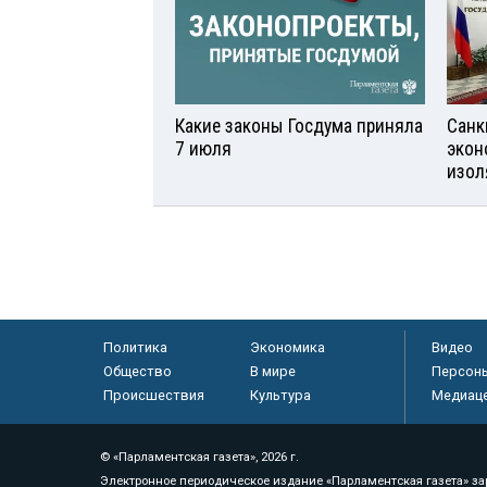
Какие законы Госдума приняла
Санк
7 июля
экон
изол
Политика
Экономика
Видео
Общество
В мире
Персон
Происшествия
Культура
Медиац
© «Парламентская газета», 2026 г.
Электронное периодическое издание «Парламентская газета» за