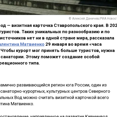
© Алексей Даничев/РИА Новос
д — визитная карточка Ставропольского края. В 20
туристов. Таких уникальных по разнообразию и по
точников нет ни в одной стране мира, рассказала
алентина Матвиенко
29 января во время «часа
 Чтобы курорт мог принять больше туристов, нужна
 санатории. Этому поможет создание особой
реационного типа.
намично развивающийся регион юга России, один из
санаторно-курортных, культурных центров Северного
альных Вод можно считать визитной карточкой всего
нтина Матвиенко.
остановление, направленное на развитие Кавминвод,