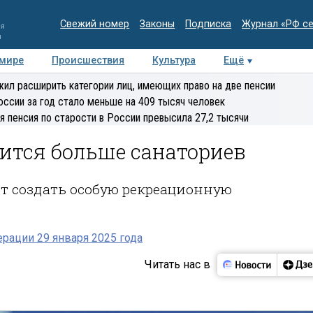
Свежий номер
Законы
Подписка
Журнал «РФ с
ия
и
 мире
Происшествия
Культура
Ещё
Медиацентр
Интервью
Колумнисты
Делова
ил расширить категории лиц, имеющих право на две пенсии
эксперт
оссии за год стало меньше на 409 тысяч человек
я пенсия по старости в России превысила 27,2 тысячи
ится больше санаториев
ят создать особую рекреационную
рации 29 января 2025 года
Читать нас в