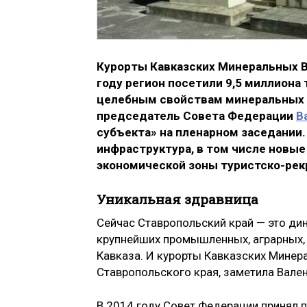
Курорты Кавказских Минеральных Во
году регион посетили 9,5 миллиона 
целебным свойствам минеральных ис
председатель Совета Федерации
В
субъекта» на пленарном заседании.
инфраструктура, в том числе новые
экономической зоны туристско-рек
Уникальная здравница
Сейчас Ставропольский край — это ди
крупнейших промышленных, аграрных, 
Кавказа. И курорты Кавказских Минер
Ставропольского края, заметила Вале
В 2014 году Совет Федерации принял п