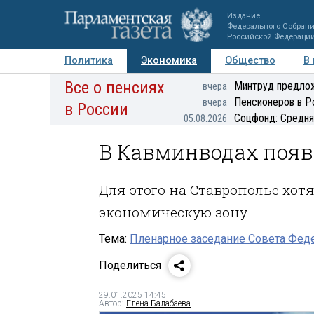
Издание
Федерального Собран
Российской Федераци
Политика
Экономика
Общество
В
Все о пенсиях
Фото
Авторы
Персоны
Мнения
Регионы
Минтруд предлож
вчера
Пенсионеров в Р
вчера
в России
Соцфонд: Средня
05.08.2026
В Кавминводах появ
Для этого на Ставрополье хот
экономическую зону
Тема:
Пленарное заседание Совета Феде
Поделиться
29.01.2025 14:45
Автор:
Елена Балабаева