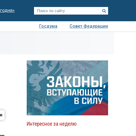
егодня»
Госдума
Совет Федерации
я
Авто
Недвижимость
Технологии
иза
Интересное за неделю