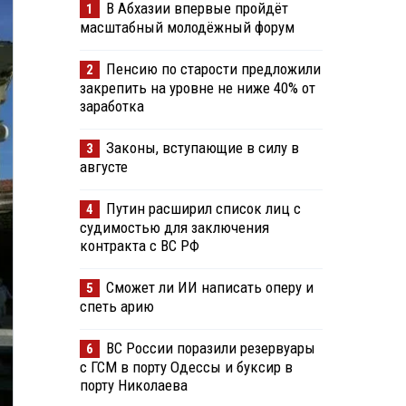
В Абхазии впервые пройдёт
1
масштабный молодёжный форум
Пенсию по старости предложили
2
закрепить на уровне не ниже 40% от
заработка
Законы, вступающие в силу в
3
августе
Путин расширил список лиц с
4
судимостью для заключения
контракта с ВС РФ
Сможет ли ИИ написать оперу и
5
спеть арию
ВС России поразили резервуары
6
с ГСМ в порту Одессы и буксир в
порту Николаева