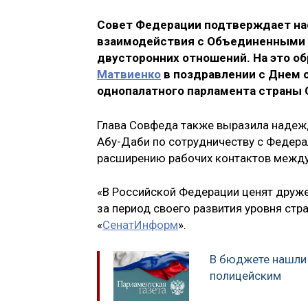
Совет Федерации подтверждает на
взаимодействия с Объединенными 
двусторонних отношений. На это о
Матвиенко
в поздравлении с Днем 
однопалатного парламента страны 
Глава Совфеда также выразила надежду
Абу-Даби по сотрудничеству с Федер
расширению рабочих контактов между
«В Российской Федерации ценят друж
за период своего развития уровня стр
«
СенатИнформ
».
В бюджете нашли 
полицейским