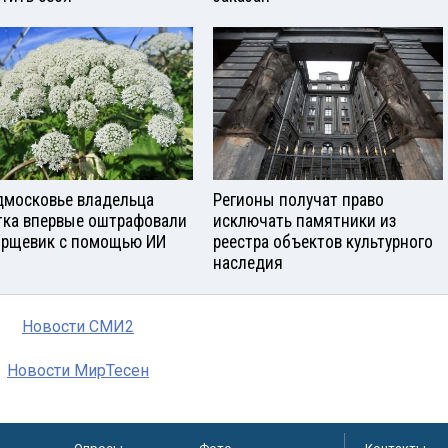
дмосковье владельца
Регионы получат право
тка впервые оштрафовали
исключать памятники из
орщевик с помощью ИИ
реестра объектов культурного
наследия
Новости СМИ2
Новости МирТесен