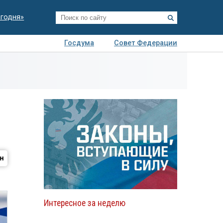
егодня»
Госдума
Совет Федерации
я
Авто
Недвижимость
Технологии
иза
Интересное за неделю