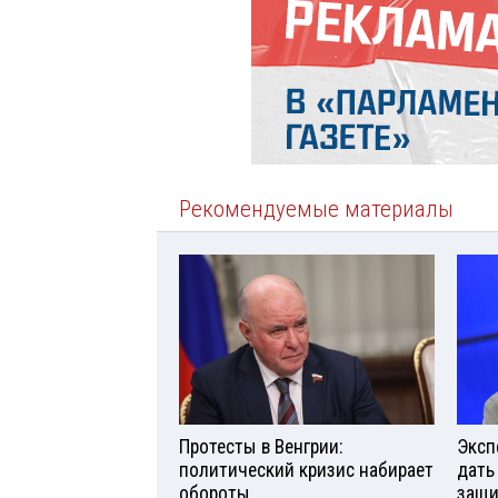
Рекомендуемые материалы
Протесты в Венгрии:
Эксп
политический кризис набирает
дать
обороты
защи