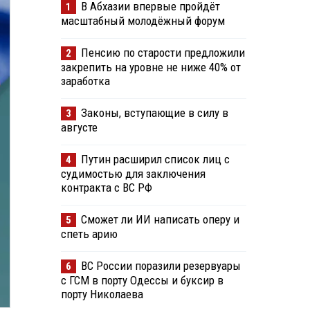
В Абхазии впервые пройдёт
1
масштабный молодёжный форум
Пенсию по старости предложили
2
закрепить на уровне не ниже 40% от
заработка
Законы, вступающие в силу в
3
августе
Путин расширил список лиц с
4
судимостью для заключения
контракта с ВС РФ
Сможет ли ИИ написать оперу и
5
спеть арию
ВС России поразили резервуары
6
с ГСМ в порту Одессы и буксир в
порту Николаева