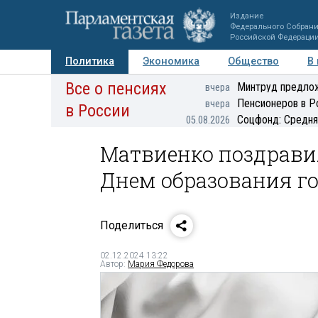
Издание
Федерального Собран
Российской Федераци
Политика
Экономика
Общество
В
Все о пенсиях
Фото
Авторы
Персоны
Мнения
Регионы
Минтруд предлож
вчера
Пенсионеров в Р
вчера
в России
Соцфонд: Средня
05.08.2026
Матвиенко поздрави
Днем образования г
Поделиться
02.12.2024 13:22
Автор:
Мария Федорова