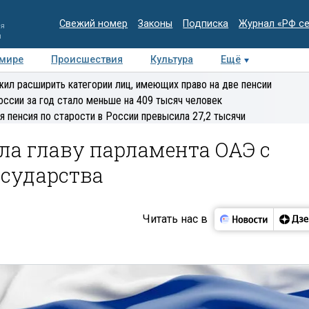
Свежий номер
Законы
Подписка
Журнал «РФ с
ия
и
 мире
Происшествия
Культура
Ещё
Медиацентр
Интервью
Колумнисты
Делова
ил расширить категории лиц, имеющих право на две пенсии
эксперт
оссии за год стало меньше на 409 тысяч человек
я пенсия по старости в России превысила 27,2 тысячи
ла главу парламента ОАЭ с
осударства
Читать нас в