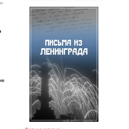
да
о
ие