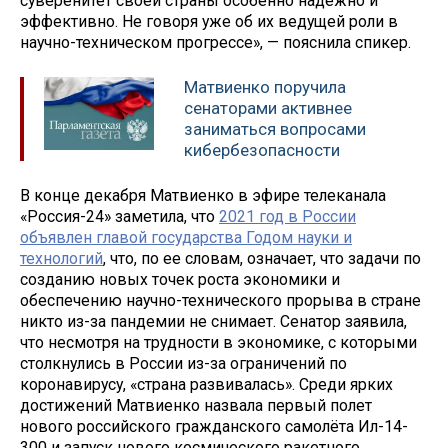
суверенитет своей страны особенно надежно и
эффективно. Не говоря уже об их ведущей роли в
научно-техническом прогрессе», — пояснила спикер.
Матвиенко поручила
сенаторами активнее
заниматься вопросами
кибербезопасности
В конце декабря Матвиенко в эфире телеканала
«Россия-24» заметила, что
2021 год в России
объявлен главой государства Годом науки и
технологий
, что, по ее словам, означает, что задачи по
созданию новых точек роста экономики и
обеспечению научно-технического прорыва в стране
никто из-за пандемии не снимает. Сенатор заявила,
что несмотря на трудности в экономике, с которыми
столкнулись в России из-за ограничений по
коронавирусу, «страна развивалась». Среди ярких
достижений Матвиенко назвала первый полет
нового российского гражданского самолёта Ил-14-
300 и запуск нового космического ракетного