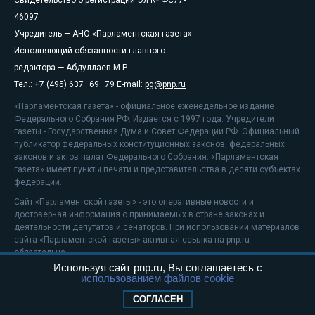
46097
Учредитель — АНО «Парламентская газета»
Исполняющий обязанности главного
редактора — Абдуллаев М.Р.
Тел.: +7 (495) 637–69–79 E-mail:
pg@pnp.ru
«Парламентская газета» - официальное еженедельное издание
Федерального Собрания РФ. Издается с 1997 года. Учредители
газеты - Государственная Дума и Совет Федерации РФ. Официальный
публикатор федеральных конституционных законов, федеральных
законов и актов палат Федерального Собрания. «Парламентская
газета» имеет пункты печати и представительства в десяти субъектах
федерации.
Сайт «Парламентской газеты» - это оперативные новости и
достоверная информация о принимаемых в стране законах и
деятельности депутатов и сенаторов. При использовании материалов
сайта «Парламентской газеты» активная ссылка на pnp.ru
обязательна.
Используя сайт pnp.ru, Вы соглашаетесь с
На информационном ресурсе применяются
рекомендательные
использованием файлов cookie
технологии
Положение о защите персональных данных
СОГЛАСЕН