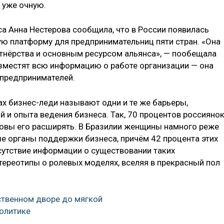
 уже очную.
са Анна Нестерова сообщила, что в России появилась
ю платформу для предпринимательниц пяти стран. «Она
ртнёрства и основным ресурсом альянса», — пообещала
азместят всю информацию о работе организации — она
предпринимателей.
нах бизнес-леди называют одни и те же барьеры,
 и опыта ведения бизнеса. Так, 70 процентов россияно
готовы его расширять. В Бразилии женщины намного реже
 органы поддержки бизнеса, причём 42 процента этих
утствие информации о существовании таких
тереотипы о ролевых моделях, вселяя в прекрасный пол
ственном дворе до мягкой
олитике