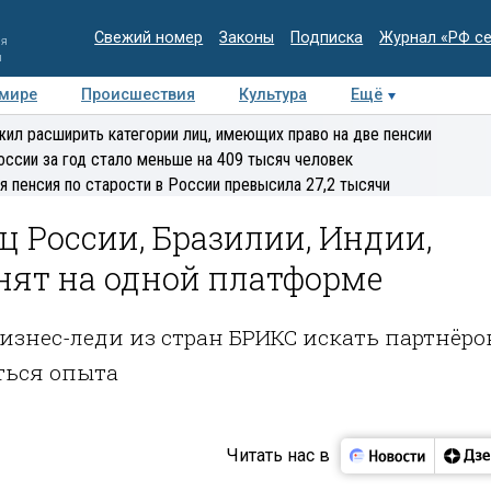
Свежий номер
Законы
Подписка
Журнал «РФ с
ия
и
 мире
Происшествия
Культура
Ещё
Медиацентр
Интервью
Колумнисты
Делова
ил расширить категории лиц, имеющих право на две пенсии
эксперт
оссии за год стало меньше на 409 тысяч человек
я пенсия по старости в России превысила 27,2 тысячи
 России, Бразилии, Индии,
нят на одной платформе
знес-леди из стран БРИКС искать партнёро
ться опыта
Читать нас в