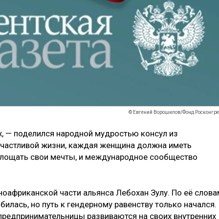
© Евгений Ворошилов/Фонд Росконгре
, — поделился народной мудростью консул из
счастливой жизни, каждая женщина должна иметь
площать свои мечты, и международное сообщество
.
оафриканской части альянса Лебохан Зулу. По её слова
билась, но путь к гендерному равенству только начался.
предпринимательницы развиваются на своих внутренних