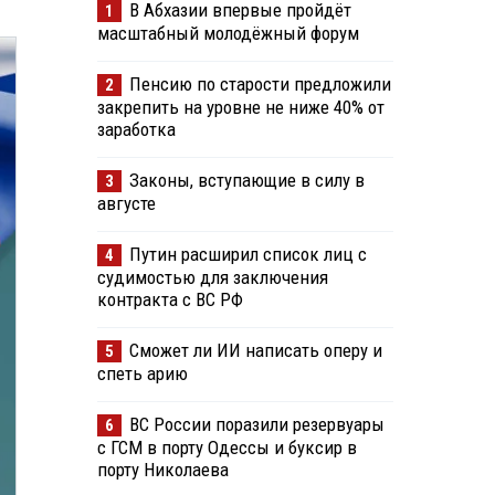
В Абхазии впервые пройдёт
1
масштабный молодёжный форум
Пенсию по старости предложили
2
закрепить на уровне не ниже 40% от
заработка
Законы, вступающие в силу в
3
августе
Путин расширил список лиц с
4
судимостью для заключения
контракта с ВС РФ
Сможет ли ИИ написать оперу и
5
спеть арию
ВС России поразили резервуары
6
с ГСМ в порту Одессы и буксир в
порту Николаева