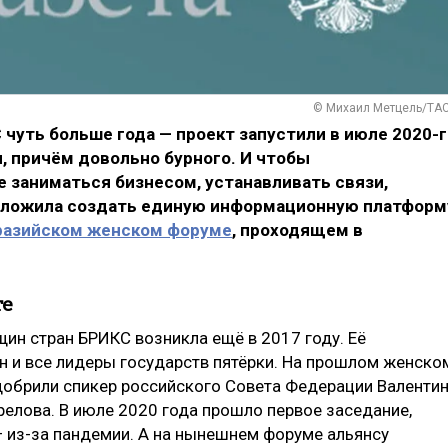
© Михаил Метцель/ТА
уть больше года — проект запустили в июле 2020-г
я, причём довольно бурного. И чтобы
заниматься бизнесом, устанавливать связи,
дложила создать единую информационную платформ
Евразийском женском форуме
, проходящем в
те
ин стран БРИКС возникла ещё в 2017 году. Её
 и все лидеры государств пятёрки. На прошлом женско
добрили спикер российского Совета Федерации Валенти
релова. В июле 2020 года прошло первое заседание,
 из-за пандемии. А на нынешнем форуме альянсу