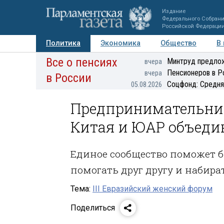
Издание
Федерального Собран
Российской Федераци
Политика
Экономика
Общество
В
Все о пенсиях
Фото
Авторы
Персоны
Мнения
Регионы
Минтруд предлож
вчера
Пенсионеров в Р
вчера
в России
Соцфонд: Средня
05.08.2026
Предпринимательниц
Китая и ЮАР объеди
Единое сообщество поможет би
помогать друг другу и набира
Тема:
III Евразийский женский форум
Поделиться