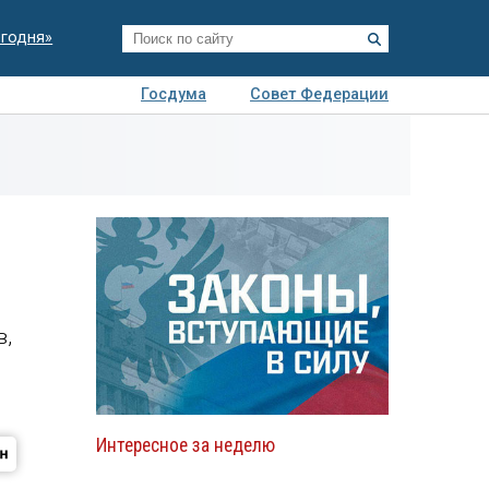
егодня»
Госдума
Совет Федерации
я
Авто
Недвижимость
Технологии
иза
в,
Интересное за неделю