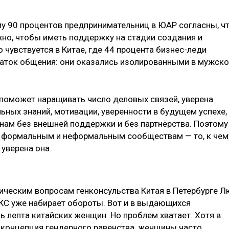
му 90 процентов предпринимательниц в ЮАР согласны, ч
но, чтобы иметь поддержку на стадии создания и
 чувствуется в Китае, где 44 процента бизнес-леди
ток общения: они оказались изолированными в мужск
поможет наращивать число деловых связей, уверена
ных знаний, мотивации, уверенности в будущем успехе,
нам без внешней поддержки и без партнёрства. Поэтому
к формальным и неформальным сообществам — то, к чем
уверена она.
ическим вопросам генконсульства Китая в Петербурге Л
ИКС уже набирает обороты. Вот и в выдающихся
 лепта китайских женщин. Но проблем хватает. Хотя в
 концепция гендерного равенства, женщины часто