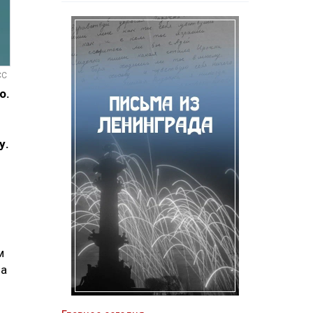
СС
о.
у.
м
на