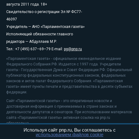
августа 2011 года. 18+
Свидетельство о регистрации Эл № ФС77-
46097
Учредитель — АНО «Парламентская газета»
Исполняющий обязанности главного
редактора — Абдуллаев М.Р.
Тел.: +7 (495) 637–69–79 E-mail:
pg@pnp.ru
«Парламентская газета» - официальное еженедельное издание
Федерального Собрания РФ. Издается с 1997 года. Учредители
газеты - Государственная Дума и Совет Федерации РФ. Официальный
публикатор федеральных конституционных законов, федеральных
законов и актов палат Федерального Собрания. «Парламентская
газета» имеет пункты печати и представительства в десяти субъектах
федерации.
Сайт «Парламентской газеты» - это оперативные новости и
достоверная информация о принимаемых в стране законах и
деятельности депутатов и сенаторов. При использовании материалов
сайта «Парламентской газеты» активная ссылка на pnp.ru
обязательна.
Используя сайт pnp.ru, Вы соглашаетесь с
На информационном ресурсе применяются
рекомендательные
использованием файлов cookie
технологии