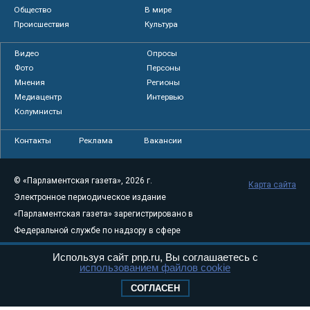
Общество
В мире
Происшествия
Культура
Видео
Опросы
Фото
Персоны
Мнения
Регионы
Медиацентр
Интервью
Колумнисты
Контакты
Реклама
Вакансии
© «Парламентская газета», 2026 г.
Карта сайта
Электронное периодическое издание
«Парламентская газета» зарегистрировано в
Федеральной службе по надзору в сфере
связи, информационных технологий и
Используя сайт pnp.ru, Вы соглашаетесь с
массовых коммуникаций (Роскомнадзор) 05
использованием файлов cookie
августа 2011 года. 18+
СОГЛАСЕН
Свидетельство о регистрации Эл № ФС77-