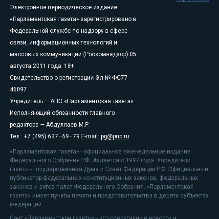
Электронное периодическое издание
«Парламентская газета» зарегистрировано в
Федеральной службе по надзору в сфере
связи, информационных технологий и
массовых коммуникаций (Роскомнадзор) 05
августа 2011 года. 18+
Свидетельство о регистрации Эл № ФС77-
46097
Учредитель — АНО «Парламентская газета»
Исполняющий обязанности главного
редактора — Абдуллаев М.Р.
Тел.: +7 (495) 637–69–79 E-mail:
pg@pnp.ru
«Парламентская газета» - официальное еженедельное издание
Федерального Собрания РФ. Издается с 1997 года. Учредители
газеты - Государственная Дума и Совет Федерации РФ. Официальный
публикатор федеральных конституционных законов, федеральных
законов и актов палат Федерального Собрания. «Парламентская
газета» имеет пункты печати и представительства в десяти субъектах
федерации.
Сайт «Парламентской газеты» - это оперативные новости и