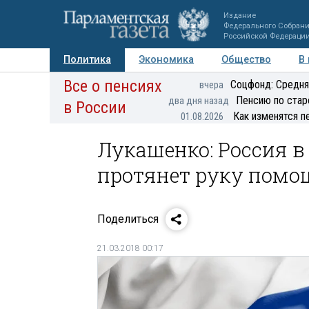
Издание
Федерального Собран
Российской Федераци
Политика
Экономика
Общество
В
Все о пенсиях
Фото
Авторы
Персоны
Мнения
Регионы
Соцфонд: Средня
вчера
Пенсию по стар
два дня назад
в России
Как изменятся п
01.08.2026
Лукашенко: Россия в
протянет руку помо
Поделиться
21.03.2018 00:17