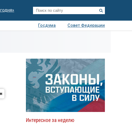
егодня»
Госдума
Совет Федерации
я
Авто
Недвижимость
Технологии
иза
Интересное за неделю