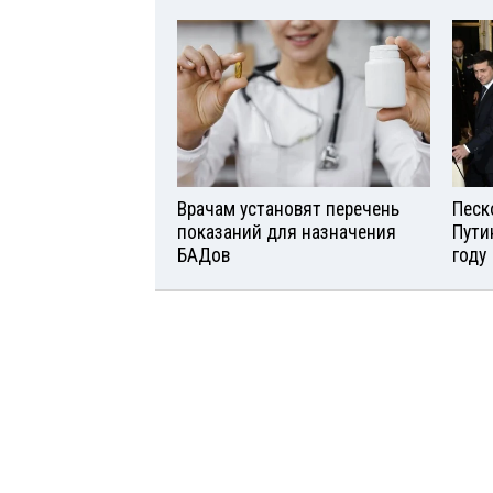
Врачам установят перечень
Песк
показаний для назначения
Пути
БАДов
году