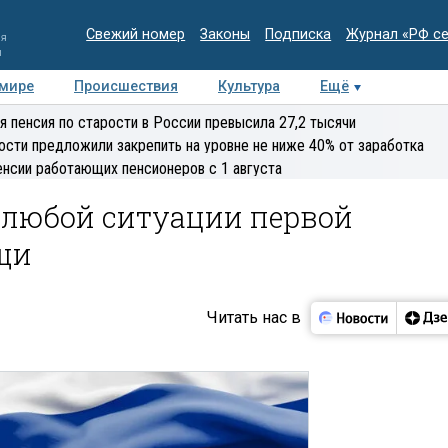
Свежий номер
Законы
Подписка
Журнал «РФ с
ия
и
 мире
Происшествия
Культура
Ещё
Медиацентр
Интервью
Колумнисты
Делова
я пенсия по старости в России превысила 27,2 тысячи
эксперт
ости предложили закрепить на уровне не ниже 40% от заработка
енсии работающих пенсионеров с 1 августа
 любой ситуации первой
щи
Читать нас в