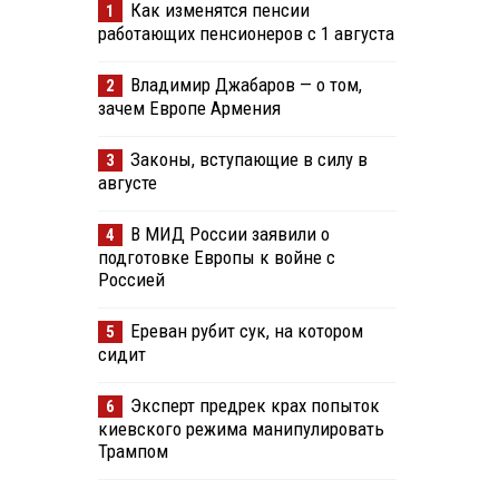
Как изменятся пенсии
1
работающих пенсионеров с 1 августа
Владимир Джабаров — о том,
2
зачем Европе Армения
Законы, вступающие в силу в
3
августе
В МИД России заявили о
4
подготовке Европы к войне с
Россией
Ереван рубит сук, на котором
5
сидит
Эксперт предрек крах попыток
6
киевского режима манипулировать
Трампом