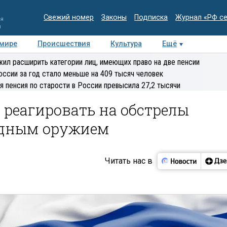
Свежий номер
Законы
Подписка
Журнал «РФ с
ия
и
 мире
Происшествия
Культура
Ещё
Медиацентр
Интервью
Колумнисты
Делова
ил расширить категории лиц, имеющих право на две пенсии
эксперт
оссии за год стало меньше на 409 тысяч человек
я пенсия по старости в России превысила 27,2 тысячи
т реагировать на обстрелы
адным оружием
Читать нас в