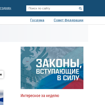
егодня»
Госдума
Совет Федерации
я
Авто
Недвижимость
Технологии
иза
Интересное за неделю