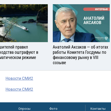
шителей правил
Анатолий Аксаков — об итогах
ходства оштрафуют в
работы Комитета Госдумы по
матическом режиме
финансовому рынку в VIII
созыве
Новости СМИ2
Новости СМИ2
Опросы
Фото
Контакты