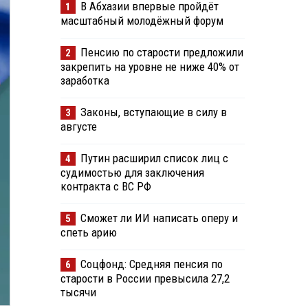
В Абхазии впервые пройдёт
1
масштабный молодёжный форум
Пенсию по старости предложили
2
закрепить на уровне не ниже 40% от
заработка
Законы, вступающие в силу в
3
августе
Путин расширил список лиц с
4
судимостью для заключения
контракта с ВС РФ
Сможет ли ИИ написать оперу и
5
спеть арию
Соцфонд: Средняя пенсия по
6
старости в России превысила 27,2
тысячи