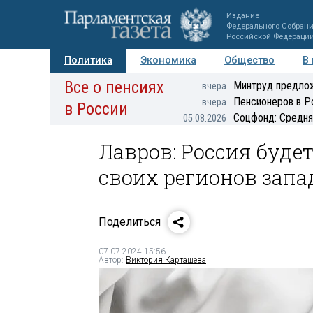
Издание
Федерального Собран
Российской Федераци
Политика
Экономика
Общество
В
Все о пенсиях
Фото
Авторы
Персоны
Мнения
Регионы
Минтруд предлож
вчера
Пенсионеров в Р
вчера
в России
Соцфонд: Средня
05.08.2026
Лавров: Россия буде
своих регионов зап
Поделиться
07.07.2024 15:56
Автор:
Виктория Карташева