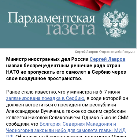
Сергей Лавров
© пресс-служба Госдумы
Министр иностранных дел России
Сергей Лавров
назвал беспрецедентным решение ряда стран
НАТО не пропускать его самолет в Сербию через
свое воздушное пространство.
Ранее стало известно, что у министра на 6-7 июня
запланирована поездка в Сербию
, в ходе которой он
должен встретиться с президентом республики
Александаром Вучичем, а также со своим сербским
коллегой Николой Селаковичем. Однако 5 июня СМИ
сообщили, что
Болгария, Северная Македония и
Черногория закрыли небо для самолета главы МИД
РФ
. Официальный представитель ведомства Мария