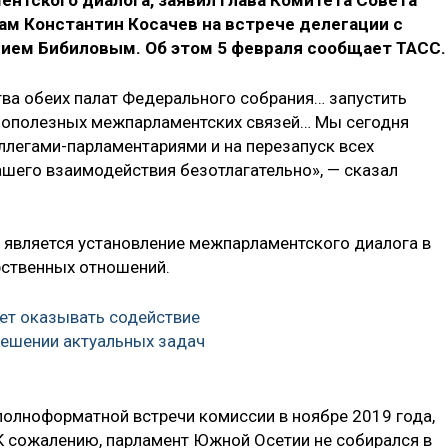
нтского диалога, заявил глава Комитета Совета
м Константин Косачев на встрече делегации с
ием Бибиловым. Об этом 5 февраля сообщает ТАСС.
ва обеих палат Федерального собрания… запустить
мополезных межпарламентских связей… Мы сегодня
ллегами-парламентариями и на перезапуск всех
шего взаимодействия безотлагательно», — сказал
и является установление межпарламентского диалога в
ственных отношений.
дет оказывать содействие
ешении актуальных задач
полноформатной встречи комиссии в ноябре 2019 года,
«К сожалению, парламент Южной Осетии не собирался в