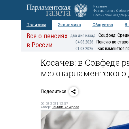
Издание
Федерального Собран
Российской Федераци
Политика
Экономика
Общество
В
Все о пенсиях
Фото
Авторы
Персоны
Мнения
Регионы
Соцфонд: Средн
два дня назад
Пенсию по старо
04.08.2026
в России
Как изменятся п
01.08.2026
Косачев: в Совфеде 
межпарламентского 
Поделиться
05.02.2021 12:57
Автор:
Тамила Аскерова