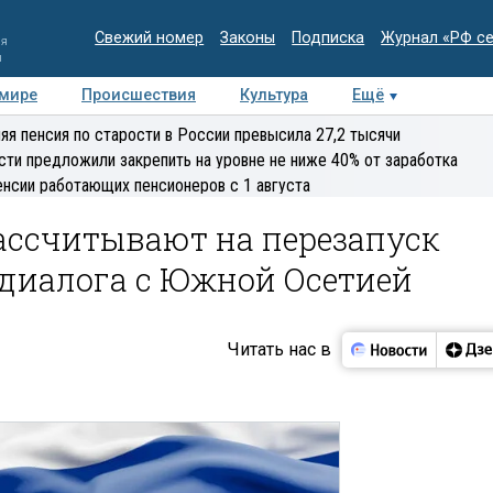
Свежий номер
Законы
Подписка
Журнал «РФ с
ия
и
 мире
Происшествия
Культура
Ещё
Медиацентр
Интервью
Колумнисты
Делова
яя пенсия по старости в России превысила 27,2 тысячи
эксперт
сти предложили закрепить на уровне не ниже 40% от заработка
енсии работающих пенсионеров с 1 августа
рассчитывают на перезапуск
диалога с Южной Осетией
Читать нас в