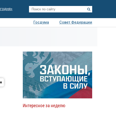
егодня»
Госдума
Совет Федерации
я
Авто
Недвижимость
Технологии
иза
Интересное за неделю