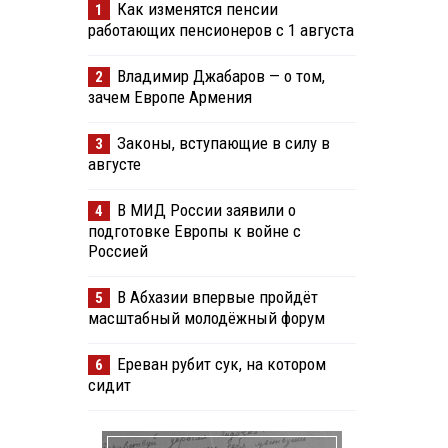
Как изменятся пенсии
1
работающих пенсионеров с 1 августа
Владимир Джабаров — о том,
2
зачем Европе Армения
Законы, вступающие в силу в
3
августе
В МИД России заявили о
4
подготовке Европы к войне с
Россией
В Абхазии впервые пройдёт
5
масштабный молодёжный форум
Ереван рубит сук, на котором
6
сидит