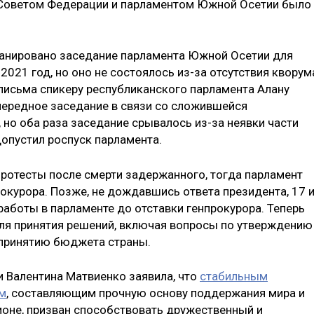
 Советом Федерации и парламентом Южной Осетии было
планировано заседание парламента Южной Осетии для
021 год, но оно не состоялось из-за отсутствия кворум
письма спикеру республиканского парламента Алану
чередное заседание в связи со сложившейся
но оба раза заседание срывалось из-за неявки части
опустил роспуск парламента.
протесты после смерти задержанного, тогда парламент
окурора. Позже, не дождавшись ответа президента, 17 
работы в парламенте до отставки генпрокурора. Теперь
ля принятия решений, включая вопросы по утверждению
 принятию бюджета страны.
 Валентина Матвиенко заявила, что
стабильным
м
, составляющим прочную основу поддержания мира и
ионе, призван способствовать дружественный и