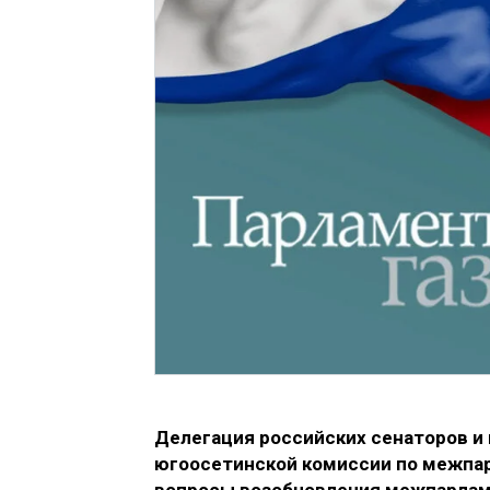
Делегация российских сенаторов и
югоосетинской комиссии по межпа