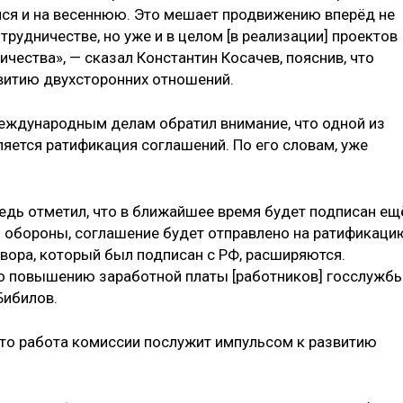
лся и на весеннюю. Это мешает продвижению вперёд не
удничестве, но уже и в целом [в реализации] проектов
ества», — сказал Константин Косачев, пояснив, что
витию двухсторонних отношений.
еждународным делам обратил внимание, что одной из
яется ратификация соглашений. По его словам, уже
дь отметил, что в ближайшее время будет подписан ещ
 обороны, соглашение будет отправлено на ратификаци
овора, который был подписан с РФ, расширяются.
по повышению заработной платы [работников] госслужб
Бибилов.
что работа комиссии послужит импульсом к развитию