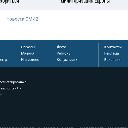
азориться
милитаризация Европы
Новости СМИ2
Опросы
Фото
Контакты
ы
Мнения
Регионы
Реклама
ентр
Интервью
Колумнисты
Вакансии
регистрировано в
 технологий и
8+
.