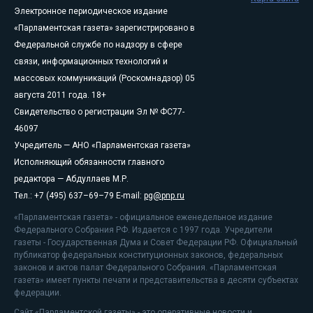
Электронное периодическое издание
«Парламентская газета» зарегистрировано в
Федеральной службе по надзору в сфере
связи, информационных технологий и
массовых коммуникаций (Роскомнадзор) 05
августа 2011 года. 18+
Свидетельство о регистрации Эл № ФС77-
46097
Учредитель — АНО «Парламентская газета»
Исполняющий обязанности главного
редактора — Абдуллаев М.Р.
Тел.: +7 (495) 637–69–79 E-mail:
pg@pnp.ru
«Парламентская газета» - официальное еженедельное издание
Федерального Собрания РФ. Издается с 1997 года. Учредители
газеты - Государственная Дума и Совет Федерации РФ. Официальный
публикатор федеральных конституционных законов, федеральных
законов и актов палат Федерального Собрания. «Парламентская
газета» имеет пункты печати и представительства в десяти субъектах
федерации.
Сайт «Парламентской газеты» - это оперативные новости и