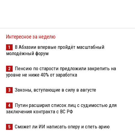
Интересное за неделю
В Абхазии впервые пройдёт масштабный
1
молодёжный форум
Пенсию по старости предложили закрепить на
2
уровне не ниже 40% от заработка
Законы, вступающие в силу в августе
3
Путин расширил список лиц с судимостью для
4
заключения контракта с ВС РФ
Сможет ли ИИ написать оперу и спеть арию
5