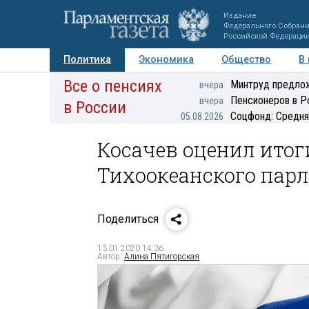
Издание
Федерального Собран
Российской Федераци
Политика
Экономика
Общество
В
Все о пенсиях
Фото
Авторы
Персоны
Мнения
Регионы
Минтруд предлож
вчера
Пенсионеров в Р
вчера
в России
Соцфонд: Средня
05.08.2026
Косачев оценил итог
Тихоокеанского пар
Поделиться
13.01.2020 14:36
Автор:
Алина Пятигорская