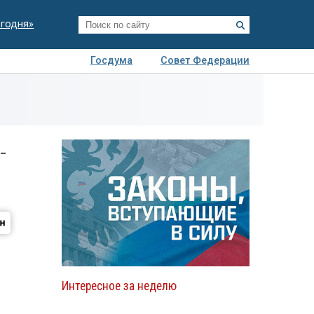
егодня»
Госдума
Совет Федерации
я
Авто
Недвижимость
Технологии
иза
-
Интересное за неделю