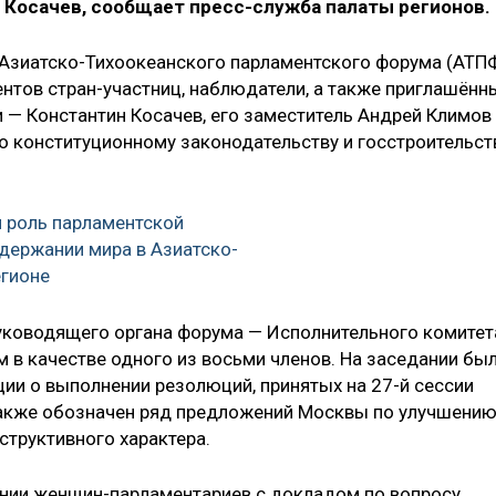
Косачев, сообщает пресс-служба палаты регионов.
я Азиатско-Тихоокеанского парламентского форума (АТПФ
ентов стран-участниц, наблюдатели, а также приглашённ
и — Константин Косачев, его заместитель Андрей Климов
 конституционному законодательству и госстроительст
 роль парламентской
держании мира в Азиатско-
егионе
руководящего органа форума — Исполнительного комитет
м в качестве одного из восьми членов. На заседании бы
ции о выполнении резолюций, принятых на 27-й сессии
также обозначен ряд предложений Москвы по улучшени
труктивного характера.
нии женщин-парламентариев с докладом по вопросу