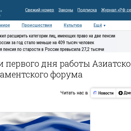
Свежий номер
Законы
Подписка
Журнал «РФ с
ия
и
 мире
Происшествия
Культура
Ещё
Медиацентр
Интервью
Колумнисты
Делова
ил расширить категории лиц, имеющих право на две пенсии
эксперт
оссии за год стало меньше на 409 тысяч человек
я пенсия по старости в России превысила 27,2 тысячи
и первого дня работы Азиатско
ламентского форума
Читать нас в