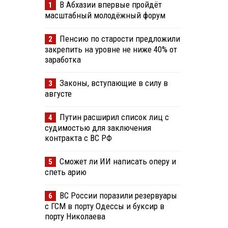
В Абхазии впервые пройдёт
1
масштабный молодёжный форум
Пенсию по старости предложили
2
закрепить на уровне не ниже 40% от
заработка
Законы, вступающие в силу в
3
августе
Путин расширил список лиц с
4
судимостью для заключения
контракта с ВС РФ
Сможет ли ИИ написать оперу и
5
спеть арию
ВС России поразили резервуары
6
с ГСМ в порту Одессы и буксир в
порту Николаева