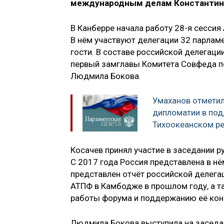
международным делам Константин 
В Канберре начала работу 28-я сесси
В нём участвуют делегации 32 парлам
гости. В составе российской делегаци
первый замглавы Комитета Совфеда по
Людмила Бокова.
Умаханов отметил
дипломатии в под
Тихоокеанском р
Косачев принял участие в заседании 
С 2017 года Россия представлена в нё
представлен отчёт российской делега
АТПФ в Камбодже в прошлом году, а 
работы форума и поддержанию её конс
Людмила Бокова выступила на заседа