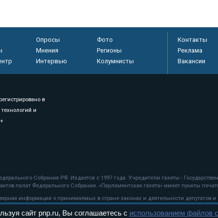
Опросы
Фото
Контакты
ы
Мнения
Регионы
Реклама
ентр
Интервью
Колумнисты
Вакансии
регистрировано в
 технологий и
8+
.
дерального Собрания РФ. Издается с 1997 года. Учредители газеты - Государств
ктов палат Федерального Собрания. «Парламентская газета» имеет пункты печати
оверная информация о принимаемых в стране законах и деятельности депутатов и
льзуя сайт pnp.ru, Вы соглашаетесь с
использованием файлов c