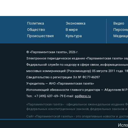
Политика
Экономика
Видео
Общество
В мире
Персон
Происшествия
Культура
Медиац
© «Парламентская газета», 2026 г.
Электронное периодическое издание «Парламентская газета» за
Федеральной службе по надзору в сфере связи, информационных
массовых коммуникаций (Роскомнадзор) 05 августа 2011 года. 1
Свидетельство о регистрации Эл № ФС77-46097
Учредитель — АНО «Парламентская газета»
Исполняющий обязанности главного редактора — Абдуллаев М.Р
Тел.: +7 (495) 637–69–79 E-mail:
pg@pnp.ru
«Парламентская газета» - официальное еженедельное издание Фе
федеральных конституционных законов, федеральных законов и а
Сайт «Парламентской газеты» - это оперативные новости и дост
«Парламентской газеты» активная ссылка на pnp.ru обязательна.
Испо