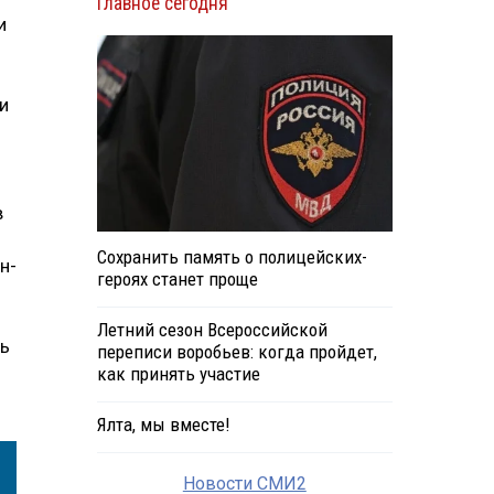
Главное сегодня
и
и
в
Сохранить память о полицейских-
н-
героях станет проще
Летний сезон Всероссийской
ть
переписи воробьев: когда пройдет,
как принять участие
Ялта, мы вместе!
Новости СМИ2