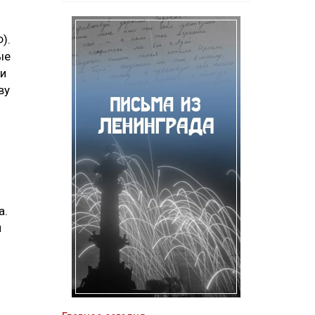
).
ые
 и
ву
а.
л
ю