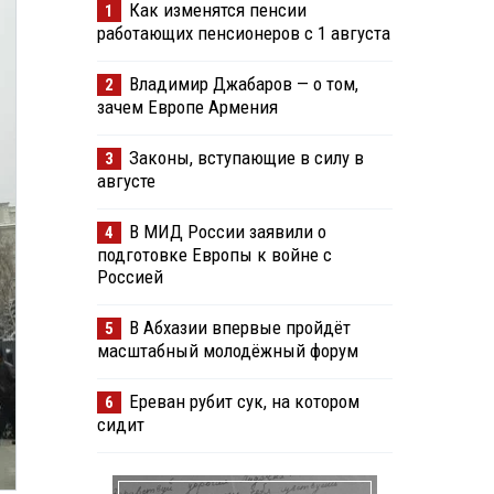
Как изменятся пенсии
1
работающих пенсионеров с 1 августа
Владимир Джабаров — о том,
2
зачем Европе Армения
Законы, вступающие в силу в
3
августе
В МИД России заявили о
4
подготовке Европы к войне с
Россией
В Абхазии впервые пройдёт
5
масштабный молодёжный форум
Ереван рубит сук, на котором
6
сидит