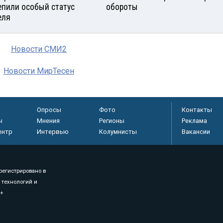
епили особый статус
обороты
еля
Новости СМИ2
Новости МирТесен
Опросы
Фото
Контакты
ы
Мнения
Регионы
Реклама
ентр
Интервью
Колумнисты
Вакансии
регистрировано в
 технологий и
8+