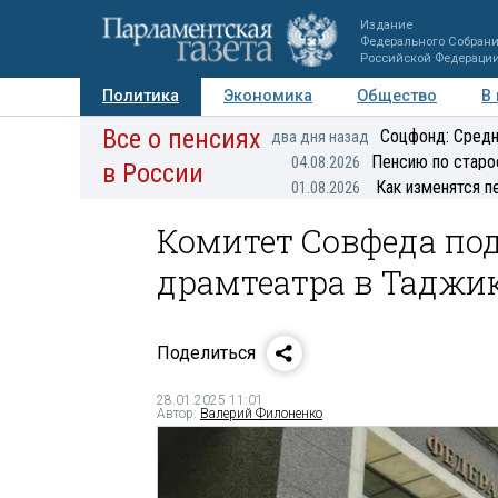
Издание
Федерального Собран
Российской Федераци
Политика
Экономика
Общество
В
Все о пенсиях
Фото
Авторы
Персоны
Мнения
Регионы
Соцфонд: Средн
два дня назад
Пенсию по старо
04.08.2026
в России
Как изменятся п
01.08.2026
Комитет Совфеда под
драмтеатра в Таджи
Поделиться
28.01.2025 11:01
Автор:
Валерий Филоненко