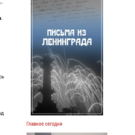
а»
.
.
сь
од
Главное сегодня