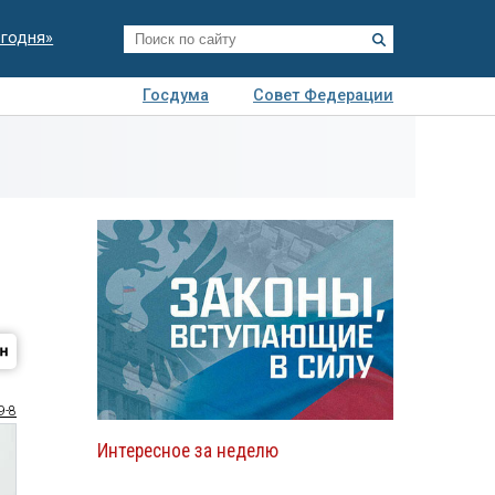
егодня»
Госдума
Совет Федерации
я
Авто
Недвижимость
Технологии
иза
9-8
Интересное за неделю