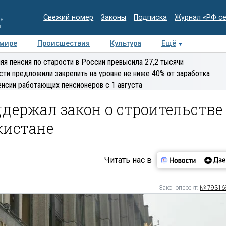
Свежий номер
Законы
Подписка
Журнал «РФ с
ия
и
 мире
Происшествия
Культура
Ещё
Медиацентр
Интервью
Колумнисты
Делова
яя пенсия по старости в России превысила 27,2 тысячи
эксперт
сти предложили закрепить на уровне не ниже 40% от заработка
енсии работающих пенсионеров с 1 августа
держал закон о строительстве
кистане
Читать нас в
Законопроект:
№ 79316