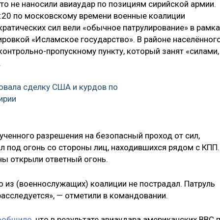
то не наносили авиаудар по позициям сирийской армии.
9:20 по московскому времени военные коалиции
ратических сил вели «обычное патрулирование» в рамка
ировкой «Исламское государство». В районе населённог
 контрольно-пропускному пункту, который занят «силами,
.
овала сделку США и курдов по
ирии
лученного разрешения на безопасный проход от сил,
 под огонь со стороны лиц, находившихся рядом с КПП.
ны открыли ответный огонь.
о из (военнослужащих) коалиции не пострадал. Патруль
расследуется», — отметили в командовании.
ообщило
, что в результате авиаудара американских ВВС 