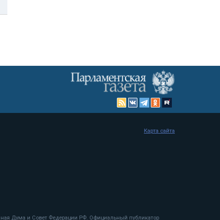
Карта сайта
енная Дума и Совет Федерации РФ. Официальный публикатор