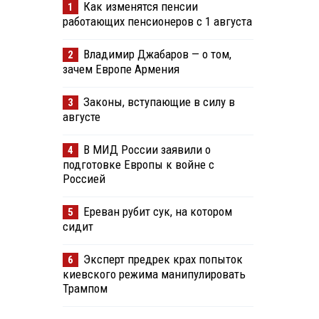
Как изменятся пенсии
1
работающих пенсионеров с 1 августа
Владимир Джабаров — о том,
2
зачем Европе Армения
Законы, вступающие в силу в
3
августе
В МИД России заявили о
4
подготовке Европы к войне с
Россией
Ереван рубит сук, на котором
5
сидит
Эксперт предрек крах попыток
6
киевского режима манипулировать
Трампом