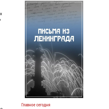
х
о
Главное сегодня
по