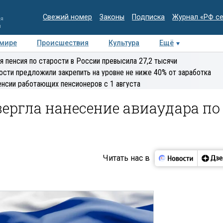
Свежий номер
Законы
Подписка
Журнал «РФ с
ия
и
 мире
Происшествия
Культура
Ещё
Медиацентр
Интервью
Колумнисты
Делова
я пенсия по старости в России превысила 27,2 тысячи
эксперт
ости предложили закрепить на уровне не ниже 40% от заработка
енсии работающих пенсионеров с 1 августа
ергла нанесение авиаудара по
Читать нас в