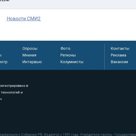
Новости СМИ2
Опросы
Фото
Контакты
ы
Мнения
Регионы
Реклама
ентр
Интервью
Колумнисты
Вакансии
регистрировано в
 технологий и
8+
.
дерального Собрания РФ. Издается с 1997 года. Учредители газеты - Государств