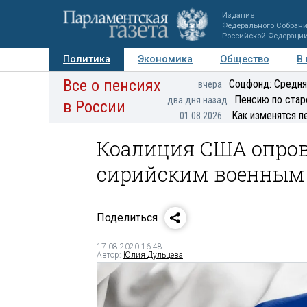
Издание
Федерального Собран
Российской Федераци
Политика
Экономика
Общество
В
Все о пенсиях
Фото
Авторы
Персоны
Мнения
Регионы
Соцфонд: Средня
вчера
Пенсию по стар
два дня назад
в России
Как изменятся п
01.08.2026
Коалиция США опров
сирийским военным
Поделиться
17.08.2020 16:48
Автор:
Юлия Дульцева