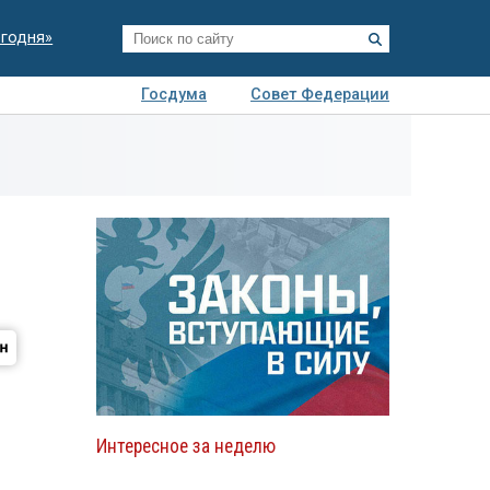
егодня»
Госдума
Совет Федерации
я
Авто
Недвижимость
Технологии
иза
Интересное за неделю