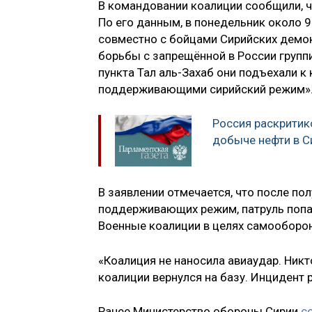
В командовании коалиции сообщили, ч
По его данным, в понедельник около 
совместно с бойцами Сирийских демок
борьбы с запрещённой в России групп
пункта Тал аль-Захаб они подъехали к
поддерживающими сирийский режим»
Россия раскритик
добыче нефти в С
В заявлении отмечается, что после по
поддерживающих режим, патруль попал
Военные коалиции в целях самооборо
«Коалиция не наносила авиаудар. Никт
коалиции вернулся на базу. Инцидент 
Ранее Министерство обороны Сирии
с