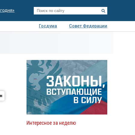
егодня»
Госдума
Совет Федерации
я
Авто
Недвижимость
Технологии
иза
Интересное за неделю