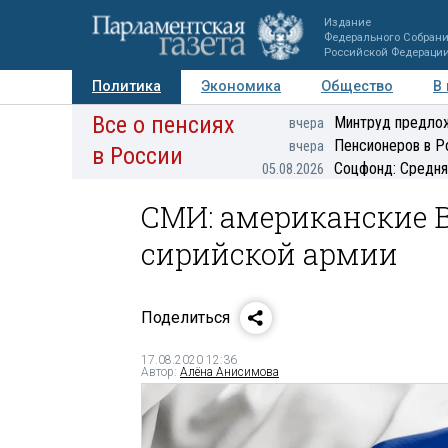
Издание
Федерального Собран
Российской Федераци
Политика
Экономика
Общество
В
Все о пенсиях
Фото
Авторы
Персоны
Мнения
Регионы
Минтруд предлож
вчера
Пенсионеров в Р
вчера
в России
Соцфонд: Средня
05.08.2026
СМИ: американские 
сирийской армии
Поделиться
17.08.2020 12:36
Автор:
Алёна Анисимова