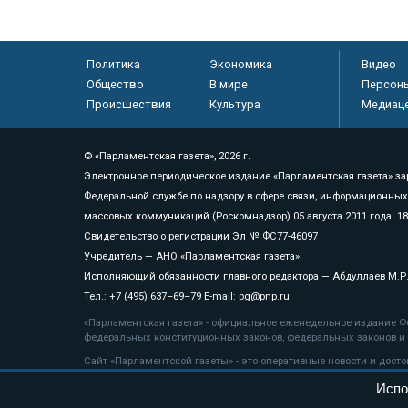
Политика
Экономика
Видео
Общество
В мире
Персон
Происшествия
Культура
Медиац
© «Парламентская газета», 2026 г.
Электронное периодическое издание «Парламентская газета» за
Федеральной службе по надзору в сфере связи, информационных
массовых коммуникаций (Роскомнадзор) 05 августа 2011 года. 1
Свидетельство о регистрации Эл № ФС77-46097
Учредитель — АНО «Парламентская газета»
Исполняющий обязанности главного редактора — Абдуллаев М.Р
Тел.: +7 (495) 637–69–79 E-mail:
pg@pnp.ru
«Парламентская газета» - официальное еженедельное издание Фе
федеральных конституционных законов, федеральных законов и а
Сайт «Парламентской газеты» - это оперативные новости и дост
«Парламентской газеты» активная ссылка на pnp.ru обязательна.
Испо
На информационном ресурсе применяются
рекомендательные т