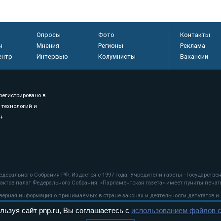
Опросы
Фото
Контакты
ы
Мнения
Регионы
Реклама
ентр
Интервью
Колумнисты
Вакансии
регистрировано в
 технологий и
8+
.
дерального Собрания РФ. Издается с 1997 года. Учредители газеты - Государств
ктов палат Федерального Собрания. «Парламентская газета» имеет пункты печати
оверная информация о принимаемых в стране законах и деятельности депутатов и
льзуя сайт pnp.ru, Вы соглашаетесь с
использованием файлов c
ехнологии