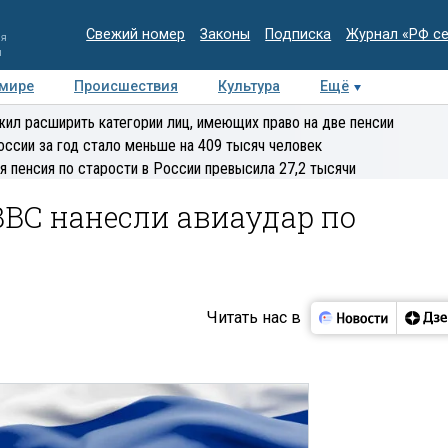
Свежий номер
Законы
Подписка
Журнал «РФ с
ия
и
 мире
Происшествия
Культура
Ещё
Медиацентр
Интервью
Колумнисты
Делова
ил расширить категории лиц, имеющих право на две пенсии
эксперт
оссии за год стало меньше на 409 тысяч человек
я пенсия по старости в России превысила 27,2 тысячи
ВВС нанесли авиаудар по
Читать нас в