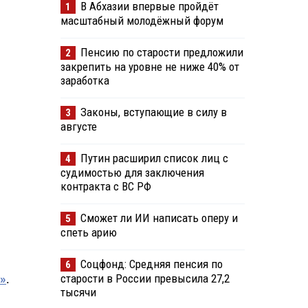
В Абхазии впервые пройдёт
1
масштабный молодёжный форум
Пенсию по старости предложили
2
закрепить на уровне не ниже 40% от
заработка
Законы, вступающие в силу в
3
августе
Путин расширил список лиц с
4
судимостью для заключения
контракта с ВС РФ
Сможет ли ИИ написать оперу и
5
спеть арию
Соцфонд: Средняя пенсия по
6
старости в России превысила 27,2
»
.
тысячи