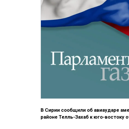
В Сирии сообщили об авиаударе аме
районе Телль-Захаб к юго-востоку