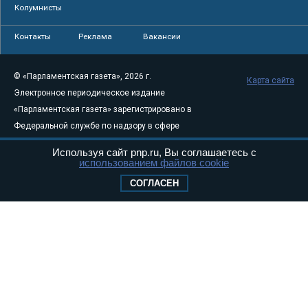
Колумнисты
Контакты
Реклама
Вакансии
© «Парламентская газета», 2026 г.
Карта сайта
Электронное периодическое издание
«Парламентская газета» зарегистрировано в
Федеральной службе по надзору в сфере
связи, информационных технологий и
Используя сайт pnp.ru, Вы соглашаетесь с
массовых коммуникаций (Роскомнадзор) 05
использованием файлов cookie
августа 2011 года. 18+
СОГЛАСЕН
Свидетельство о регистрации Эл № ФС77-
46097
Учредитель — АНО «Парламентская газета»
Исполняющий обязанности главного
редактора — Абдуллаев М.Р.
Тел.: +7 (495) 637–69–79 E-mail:
pg@pnp.ru
«Парламентская газета» - официальное еженедельное издание