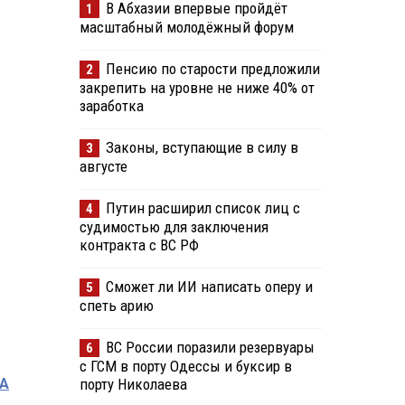
В Абхазии впервые пройдёт
1
масштабный молодёжный форум
Пенсию по старости предложили
2
закрепить на уровне не ниже 40% от
заработка
Законы, вступающие в силу в
3
августе
Путин расширил список лиц с
4
судимостью для заключения
контракта с ВС РФ
Сможет ли ИИ написать оперу и
5
спеть арию
ВС России поразили резервуары
6
с ГСМ в порту Одессы и буксир в
А
порту Николаева