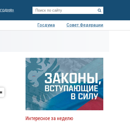
егодня»
Госдума
Совет Федерации
я
Авто
Недвижимость
Технологии
иза
Интересное за неделю