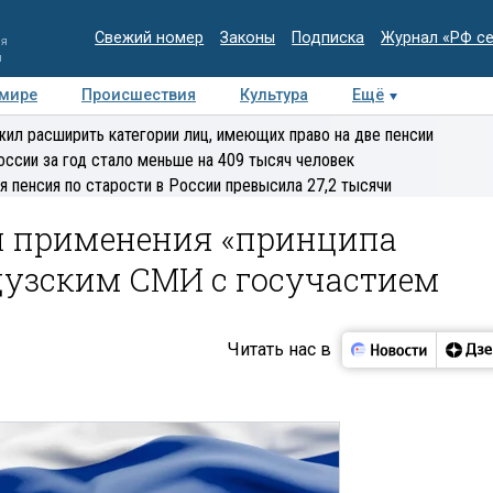
Свежий номер
Законы
Подписка
Журнал «РФ с
ия
и
 мире
Происшествия
Культура
Ещё
Медиацентр
Интервью
Колумнисты
Делова
ил расширить категории лиц, имеющих право на две пенсии
эксперт
оссии за год стало меньше на 409 тысяч человек
я пенсия по старости в России превысила 27,2 тысячи
л применения «принципа
цузским СМИ с госучастием
Читать нас в