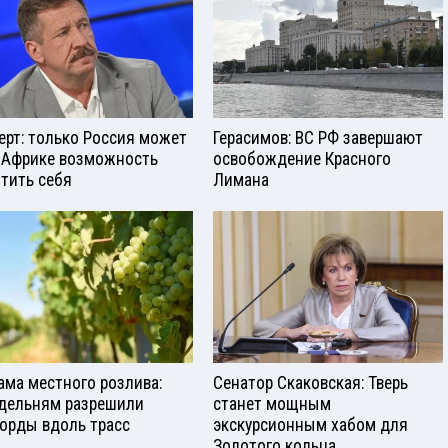
ерт: только Россия может
Герасимов: ВС РФ завершают
 Африке возможность
освобождение Красного
тить себя
Лимана
ама местного розлива:
Сенатор Скаковская: Тверь
дельням разрешили
станет мощным
орды вдоль трасс
экскурсионным хабом для
Золотого кольца