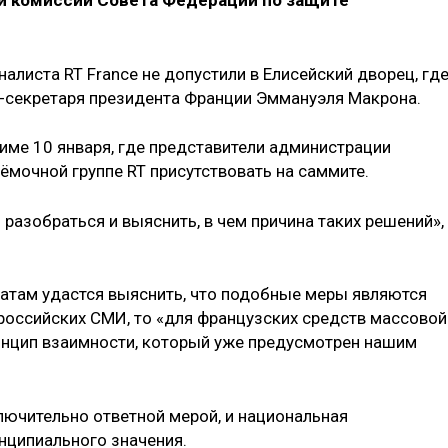
 комиссии Совета Федерации по защите
налиста RT France не допустили в Елисейский дворец, где
-секретаря президента Франции Эммануэля Макрона.
име 10 января, где представители администрации
ёмочной группе RT присутствовать на саммите.
разобраться и выяснить, в чем причина таких решений»,
атам удастся выяснить, что подобные меры являются
российских СМИ, то «для французских средств массовой
нцип взаимности, который уже предусмотрен нашим
ключительно ответной мерой, и национальная
нципиального значения.