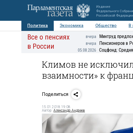
Издание
Федерального Собран
Российской Федераци
Политика
Экономика
Общество
В
Все о пенсиях
Фото
Авторы
Персоны
Мнения
Регионы
Минтруд предлож
вчера
Пенсионеров в Р
вчера
в России
Соцфонд: Средня
05.08.2026
Климов не исключи
взаимности» к фран
Поделиться
15.01.2018 19:08
Автор:
Александр Андреев