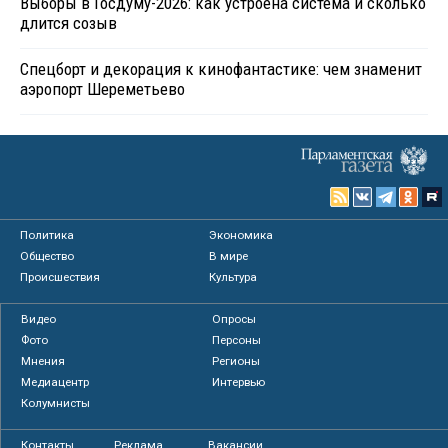
Выборы в Госдуму-2026: как устроена система и сколько
длится созыв
Спецборт и декорация к кинофантастике: чем знаменит
аэропорт Шереметьево
Политика
Экономика
Общество
В мире
Происшествия
Культура
Видео
Опросы
Фото
Персоны
Мнения
Регионы
Медиацентр
Интервью
Колумнисты
Контакты
Реклама
Вакансии