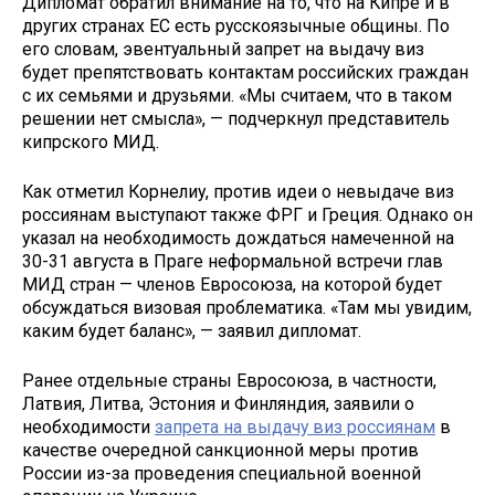
Дипломат обратил внимание на то, что на Кипре и в
других странах ЕС есть русскоязычные общины. По
его словам, эвентуальный запрет на выдачу виз
будет препятствовать контактам российских граждан
с их семьями и друзьями. «Мы считаем, что в таком
решении нет смысла», — подчеркнул представитель
кипрского МИД.
Как отметил Корнелиу, против идеи о невыдаче виз
россиянам выступают также ФРГ и Греция. Однако он
указал на необходимость дождаться намеченной на
30-31 августа в Праге неформальной встречи глав
МИД стран — членов Евросоюза, на которой будет
обсуждаться визовая проблематика. «Там мы увидим,
каким будет баланс», — заявил дипломат.
Ранее отдельные страны Евросоюза, в частности,
Латвия, Литва, Эстония и Финляндия, заявили о
необходимости
запрета на выдачу виз россиянам
в
качестве очередной санкционной меры против
России из-за проведения специальной военной