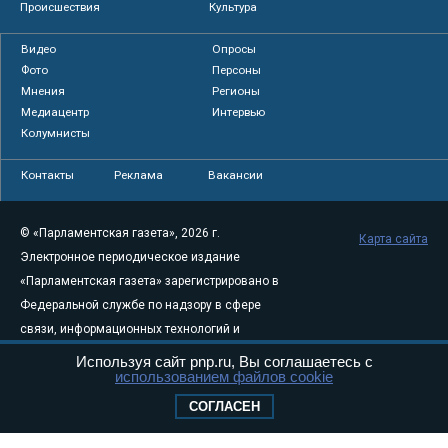
Происшествия
Культура
Видео
Опросы
Фото
Персоны
Мнения
Регионы
Медиацентр
Интервью
Колумнисты
Контакты
Реклама
Вакансии
© «Парламентская газета», 2026 г.
Карта сайта
Электронное периодическое издание
«Парламентская газета» зарегистрировано в
Федеральной службе по надзору в сфере
связи, информационных технологий и
массовых коммуникаций (Роскомнадзор) 05
Используя сайт pnp.ru, Вы соглашаетесь с
использованием файлов cookie
августа 2011 года. 18+
Свидетельство о регистрации Эл № ФС77-
СОГЛАСЕН
46097