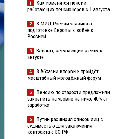
Как изменятся пенсии
1
работающих пенсионеров с 1 августа
В МИД России заявили о
2
подготовке Европы к войне с
Россией
Законы, вступающие в силу в
3
августе
В Абхазии впервые пройдёт
4
масштабный молодёжный форум
Пенсию по старости предложили
5
закрепить на уровне не ниже 40% от
заработка
Путин расширил список лиц с
6
судимостью для заключения
контракта с ВС РФ