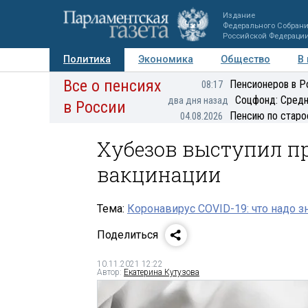
Издание
Федерального Собран
Российской Федераци
Политика
Экономика
Общество
В
Все о пенсиях
Фото
Авторы
Персоны
Мнения
Регионы
Пенсионеров в Р
08:17
Соцфонд: Средн
два дня назад
в России
Пенсию по старо
04.08.2026
Хубезов выступил п
вакцинации
Тема:
Коронавирус COVID-19: что надо з
Поделиться
10.11.2021 12:22
Автор:
Екатерина Кутузова