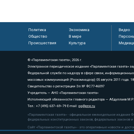
Политика
Экономика
Видео
Общество
В мире
Персон
Происшествия
Культура
Медиац
© «Парламентская газета», 2026 г.
Электронное периодическое издание «Парламентская газета» за
Федеральной службе по надзору в сфере связи, информационных
массовых коммуникаций (Роскомнадзор) 05 августа 2011 года. 1
Свидетельство о регистрации Эл № ФС77-46097
Учредитель — АНО «Парламентская газета»
Исполняющий обязанности главного редактора — Абдуллаев М.Р
Тел.: +7 (495) 637–69–79 E-mail:
pg@pnp.ru
«Парламентская газета» - официальное еженедельное издание Фе
федеральных конституционных законов, федеральных законов и а
Сайт «Парламентской газеты» - это оперативные новости и дост
«Парламентской газеты» активная ссылка на pnp.ru обязательна.