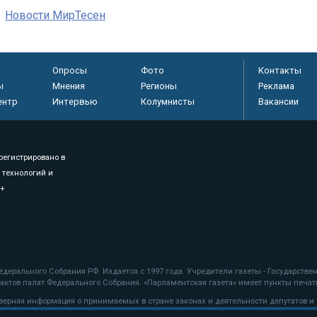
Новости МирТесен
Опросы
Фото
Контакты
ы
Мнения
Регионы
Реклама
ентр
Интервью
Колумнисты
Вакансии
регистрировано в
 технологий и
8+
.
дерального Собрания РФ. Издается с 1997 года. Учредители газеты - Государств
ктов палат Федерального Собрания. «Парламентская газета» имеет пункты печати
оверная информация о принимаемых в стране законах и деятельности депутатов и