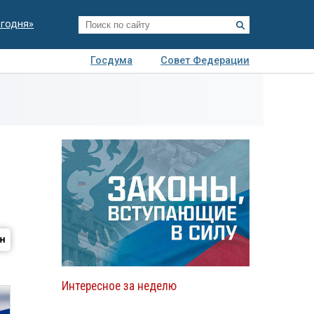
егодня»
Госдума
Совет Федерации
я
Авто
Недвижимость
Технологии
иза
Интересное за неделю