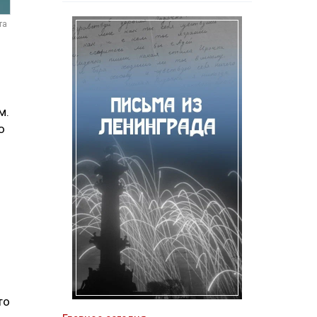
та
м.
ю
то