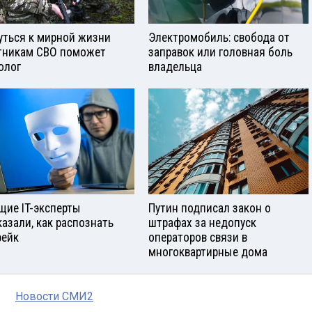
уться к мирной жизни
Электромобиль: свобода от
тникам СВО поможет
заправок или головная боль
олог
владельца
щие IT-эксперты
Путин подписал закон о
казали, как распознать
штрафах за недопуск
ейк
операторов связи в
многоквартирные дома
Новости СМИ2