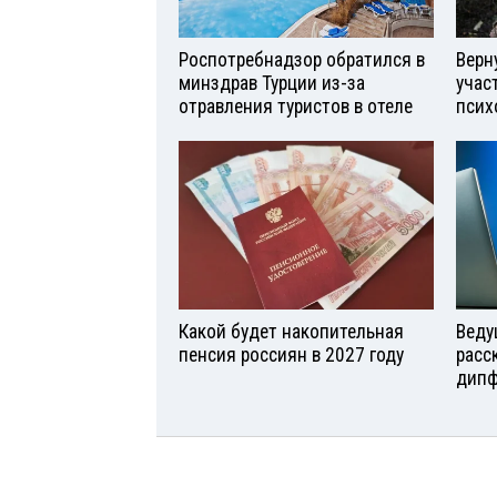
Роспотребнадзор обратился в
Верн
минздрав Турции из-за
учас
отравления туристов в отеле
псих
Какой будет накопительная
Веду
пенсия россиян в 2027 году
расс
дипф