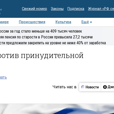
Свежий номер
Законы
Подписка
Журнал «РФ с
ия
и
 мире
Происшествия
Культура
Ещё
Медиацентр
Интервью
Колумнисты
Делова
оссии за год стало меньше на 409 тысяч человек
эксперт
яя пенсия по старости в России превысила 27,2 тысячи
сти предложили закрепить на уровне не ниже 40% от заработка
ротив принудительной
нать
Читать нас в