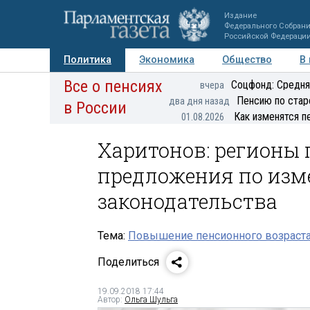
Издание
Федерального Собран
Российской Федераци
Политика
Экономика
Общество
В
Все о пенсиях
Фото
Авторы
Персоны
Мнения
Регионы
Соцфонд: Средня
вчера
Пенсию по стар
два дня назад
в России
Как изменятся п
01.08.2026
Харитонов: регионы
предложения по изм
законодательства
Тема:
Повышение пенсионного возраста
Поделиться
19.09.2018 17:44
Автор:
Ольга Шульга