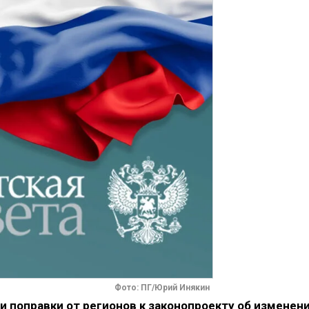
Фото: ПГ/Юрий Инякин
 поправки от регионов к законопроекту об изменен