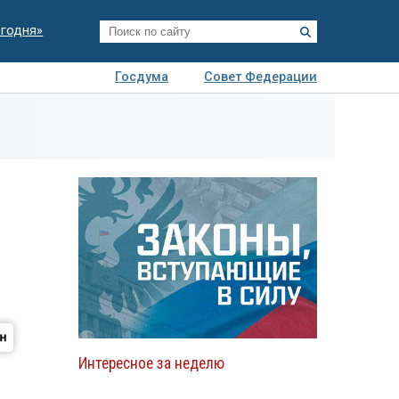
егодня»
Госдума
Совет Федерации
я
Авто
Недвижимость
Технологии
иза
Интересное за неделю