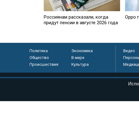
Россиянам рассказали, когда
Oppo 
придут пенсии в августе 2026 года
Политика
Экономика
Видео
Общество
В мире
Персон
Происшествия
Культура
Медиац
© «Парламентская газета», 2026 г.
Испо
Электронное периодическое издание «Парламентская газета» за
Федеральной службе по надзору в сфере связи, информационных
массовых коммуникаций (Роскомнадзор) 05 августа 2011 года. 1
Свидетельство о регистрации Эл № ФС77-46097
Учредитель — АНО «Парламентская газета»
Исполняющий обязанности главного редактора — Абдуллаев М.Р
Тел.: +7 (495) 637–69–79 E-mail:
pg@pnp.ru
«Парламентская газета» - официальное еженедельное издание Фе