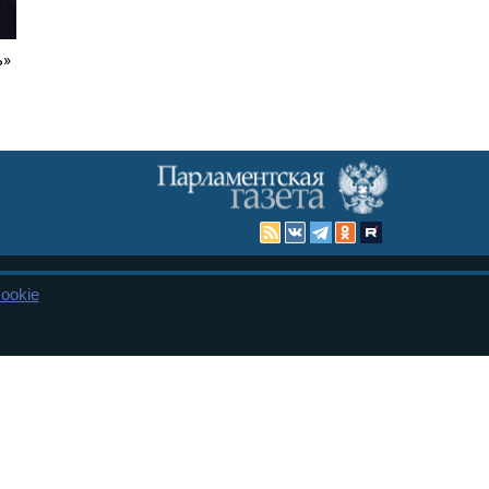
ь»
ookie
Карта сайта
енная Дума и Совет Федерации РФ. Официальный публикатор