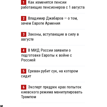
Как изменятся пенсии
1
работающих пенсионеров с 1 августа
Владимир Джабаров — о том,
2
зачем Европе Армения
Законы, вступающие в силу в
3
августе
В МИД России заявили о
4
подготовке Европы к войне с
Россией
Ереван рубит сук, на котором
5
сидит
Эксперт предрек крах попыток
6
киевского режима манипулировать
Трампом
ии