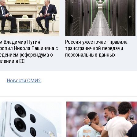
м Владимир Путин
Россия ужесточает правила
ропил Никола Пашиняна с
трансграничной передачи
едением референдума о
персональных данных
плении в ЕС
Новости СМИ2