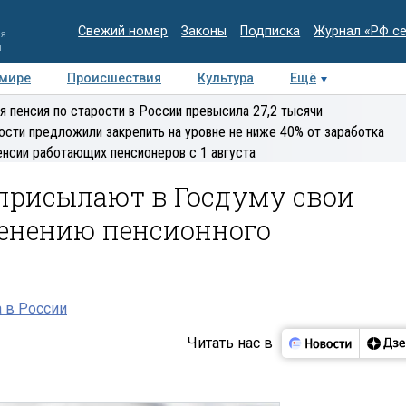
Свежий номер
Законы
Подписка
Журнал «РФ с
ия
и
 мире
Происшествия
Культура
Ещё
Медиацентр
Интервью
Колумнисты
Делова
я пенсия по старости в России превысила 27,2 тысячи
эксперт
ости предложили закрепить на уровне не ниже 40% от заработка
енсии работающих пенсионеров с 1 августа
 присылают в Госдуму свои
енению пенсионного
 в России
Читать нас в