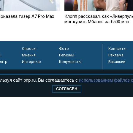
показала тизер A7 Pro Max
Клопп рассказал, как «Ливерпул
мог купить Мбаппе за €500 млн
Опросы
Фото
Контакты
ы
Мнения
Регионы
Реклама
ентр
Интервью
Колумнисты
Вакансии
льзуя сайт pnp.ru, Вы соглашаетесь с
использованием файлов c
регистрировано в
СОГЛАСЕН
 технологий и
8+
.
дерального Собрания РФ. Издается с 1997 года. Учредители газеты - Государств