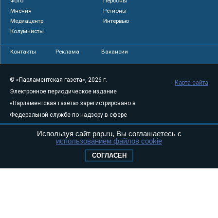
Фото
Персоны
Мнения
Регионы
Медиацентр
Интервью
Колумнисты
Контакты
Реклама
Вакансии
© «Парламентская газета», 2026 г.
Карта сайта
Электронное периодическое издание
«Парламентская газета» зарегистрировано в
Федеральной службе по надзору в сфере
связи, информационных технологий и
Используя сайт pnp.ru, Вы соглашаетесь с
массовых коммуникаций (Роскомнадзор) 05
использованием файлов cookie
августа 2011 года. 18+
СОГЛАСЕН
Свидетельство о регистрации Эл № ФС77-
46097
Учредитель — АНО «Парламентская газета»
Исполняющий обязанности главного
редактора — Абдуллаев М.Р.