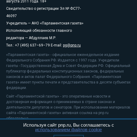
августа 2011 года. 18+
Свидетельство о регистрации Эл № ФС77-
46097
Учредитель — АНО «Парламентская газета»
Исполняющий обязанности главного
редактора — Абдуллаев М.Р.
Тел.: +7 (495) 637–69–79 E-mail:
pg@pnp.ru
«Парламентская газета» - официальное еженедельное издание
Федерального Собрания РФ. Издается с 1997 года. Учредители
газеты - Государственная Дума и Совет Федерации РФ. Официальный
публикатор федеральных конституционных законов, федеральных
законов и актов палат Федерального Собрания. «Парламентская
газета» имеет пункты печати и представительства в десяти субъектах
федерации.
Сайт «Парламентской газеты» - это оперативные новости и
достоверная информация о принимаемых в стране законах и
деятельности депутатов и сенаторов. При использовании материалов
сайта «Парламентской газеты» активная ссылка на pnp.ru
обязательна.
Используя сайт pnp.ru, Вы соглашаетесь с
На информационном ресурсе применяются
рекомендательные
использованием файлов cookie
технологии