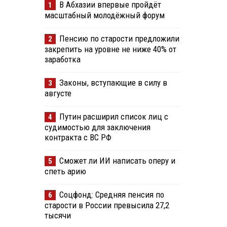
В Абхазии впервые пройдёт
1
масштабный молодёжный форум
Пенсию по старости предложили
2
закрепить на уровне не ниже 40% от
заработка
Законы, вступающие в силу в
3
августе
Путин расширил список лиц с
4
судимостью для заключения
контракта с ВС РФ
Сможет ли ИИ написать оперу и
5
спеть арию
Соцфонд: Средняя пенсия по
6
старости в России превысила 27,2
тысячи