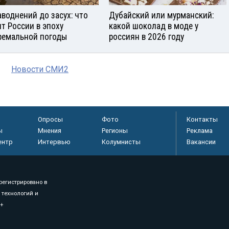
аводнений до засух: что
Дубайский или мурманский:
ит России в эпоху
какой шоколад в моде у
ремальной погоды
россиян в 2026 году
Новости СМИ2
Опросы
Фото
Контакты
ы
Мнения
Регионы
Реклама
ентр
Интервью
Колумнисты
Вакансии
регистрировано в
 технологий и
8+