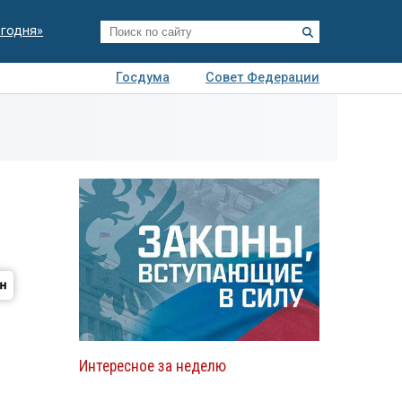
егодня»
Госдума
Совет Федерации
я
Авто
Недвижимость
Технологии
иза
Интересное за неделю