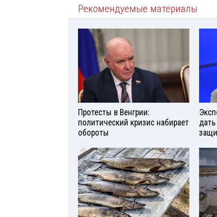
Рекомендуемые материалы
Протесты в Венгрии:
Эксп
политический кризис набирает
дать
обороты
защи