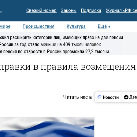
Свежий номер
Законы
Подписка
Журнал «РФ с
ия
и
 мире
Происшествия
Культура
Ещё
Медиацентр
Интервью
Колумнисты
Делова
жил расширить категории лиц, имеющих право на две пенсии
эксперт
России за год стало меньше на 409 тысяч человек
я пенсия по старости в России превысила 27,2 тысячи
правки в правила возмещения
Читать нас в