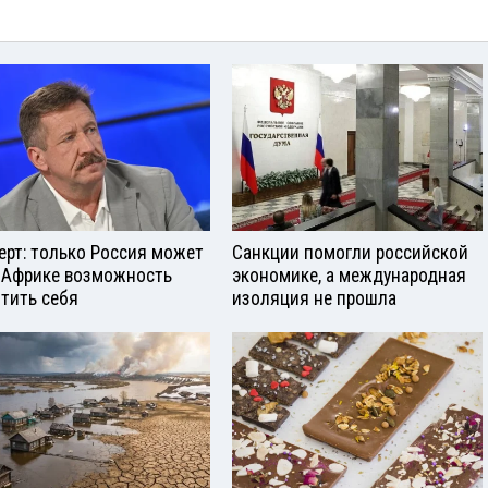
ерт: только Россия может
Санкции помогли российской
 Африке возможность
экономике, а международная
тить себя
изоляция не прошла