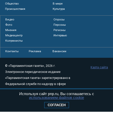
Общество
В мире
Происшествия
Культура
Видео
Опросы
Фото
Персоны
Мнения
Регионы
Медиацентр
Интервью
Колумнисты
Контакты
Реклама
Вакансии
© «Парламентская газета», 2026 г.
Карта сайта
Электронное периодическое издание
«Парламентская газета» зарегистрировано в
Федеральной службе по надзору в сфере
связи, информационных технологий и
Используя сайт pnp.ru, Вы соглашаетесь с
массовых коммуникаций (Роскомнадзор) 05
использованием файлов cookie
августа 2011 года. 18+
СОГЛАСЕН
Свидетельство о регистрации Эл № ФС77-