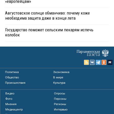
«европейцам»
Августовское солнце обманчиво: почему коже
необходима защита даже в конце лета
Государство поможет сельским пекарям испечь
колобок
Политика
Экономика
Общество
В мире
Происшествия
Культура
Видео
Опросы
Фото
Персоны
Мнения
Регионы
Медиацентр
Интервью