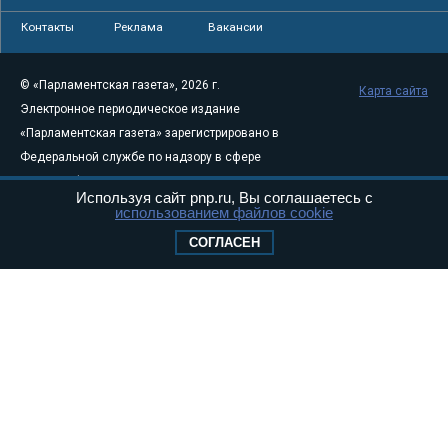
Контакты
Реклама
Вакансии
© «Парламентская газета», 2026 г.
Карта сайта
Электронное периодическое издание
«Парламентская газета» зарегистрировано в
Федеральной службе по надзору в сфере
связи, информационных технологий и
Используя сайт pnp.ru, Вы соглашаетесь с
массовых коммуникаций (Роскомнадзор) 05
использованием файлов cookie
августа 2011 года. 18+
СОГЛАСЕН
Свидетельство о регистрации Эл № ФС77-
46097
Учредитель — АНО «Парламентская газета»
Исполняющий обязанности главного
редактора — Абдуллаев М.Р.
Тел.: +7 (495) 637–69–79 E-mail:
pg@pnp.ru
«Парламентская газета» - официальное еженедельное издание
Федерального Собрания РФ. Издается с 1997 года. Учредители
газеты - Государственная Дума и Совет Федерации РФ. Официальный