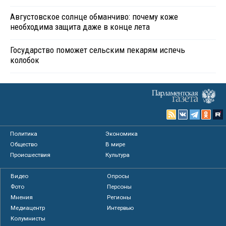
Августовское солнце обманчиво: почему коже
необходима защита даже в конце лета
Государство поможет сельским пекарям испечь
колобок
Политика
Экономика
Общество
В мире
Происшествия
Культура
Видео
Опросы
Фото
Персоны
Мнения
Регионы
Медиацентр
Интервью
Колумнисты