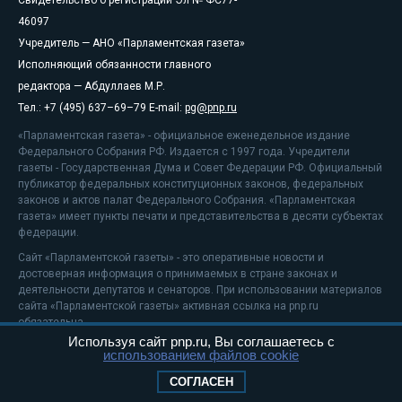
46097
Учредитель — АНО «Парламентская газета»
Исполняющий обязанности главного
редактора — Абдуллаев М.Р.
Тел.: +7 (495) 637–69–79 E-mail:
pg@pnp.ru
«Парламентская газета» - официальное еженедельное издание
Федерального Собрания РФ. Издается с 1997 года. Учредители
газеты - Государственная Дума и Совет Федерации РФ. Официальный
публикатор федеральных конституционных законов, федеральных
законов и актов палат Федерального Собрания. «Парламентская
газета» имеет пункты печати и представительства в десяти субъектах
федерации.
Сайт «Парламентской газеты» - это оперативные новости и
достоверная информация о принимаемых в стране законах и
деятельности депутатов и сенаторов. При использовании материалов
сайта «Парламентской газеты» активная ссылка на pnp.ru
обязательна.
Используя сайт pnp.ru, Вы соглашаетесь с
На информационном ресурсе применяются
рекомендательные
использованием файлов cookie
технологии
Положение о защите персональных данных
СОГЛАСЕН