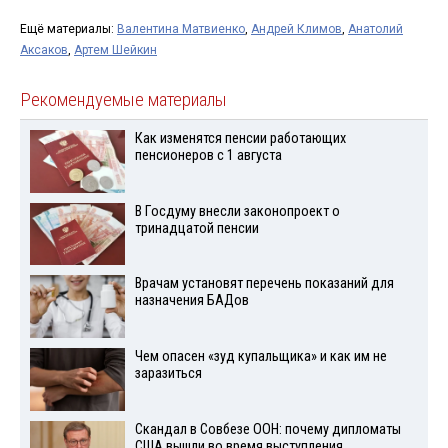
Ещё материалы:
Валентина Матвиенко
,
Андрей Климов
,
Анатолий
Аксаков
,
Артем Шейкин
Рекомендуемые материалы
Как изменятся пенсии работающих
пенсионеров с 1 августа
В Госдуму внесли законопроект о
тринадцатой пенсии
Врачам установят перечень показаний для
назначения БАДов
Чем опасен «зуд купальщика» и как им не
заразиться
Скандал в Совбезе ООН: почему дипломаты
США вышли во время выступления