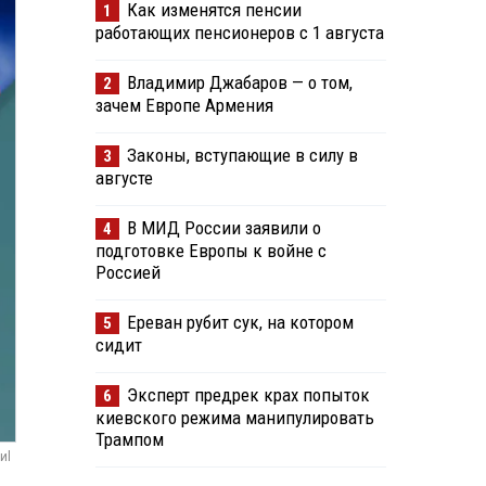
Как изменятся пенсии
1
работающих пенсионеров с 1 августа
Владимир Джабаров — о том,
2
зачем Европе Армения
Законы, вступающие в силу в
3
августе
В МИД России заявили о
4
подготовке Европы к войне с
Россией
Ереван рубит сук, на котором
5
сидит
Эксперт предрек крах попыток
6
киевского режима манипулировать
Трампом
иl