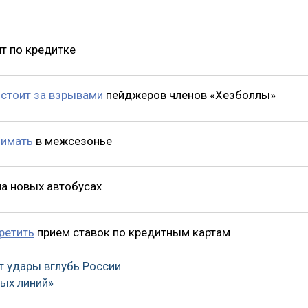
т по кредитке
 стоит за взрывами
пейджеров членов «Хезболлы»
зимать
в межсезонье
а новых автобусах
ретить
прием ставок по кредитным картам
т удары вглубь России
ых линий»