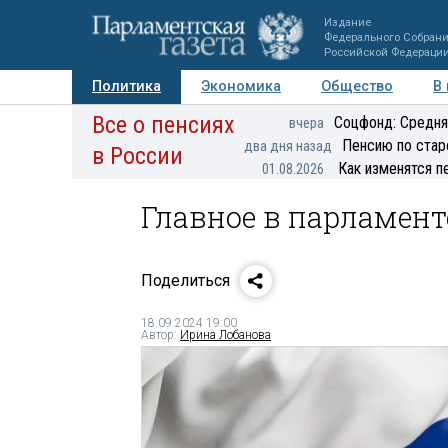
Издание
Федерального Собран
Российской Федераци
Политика
Экономика
Общество
В
Все о пенсиях
Фото
Авторы
Персоны
Мнения
Регионы
Соцфонд: Средня
вчера
Пенсию по стар
два дня назад
в России
Как изменятся п
01.08.2026
Главное в парламенте
Поделиться
18.09.2024 19:00
Автор:
Ирина Лобанова