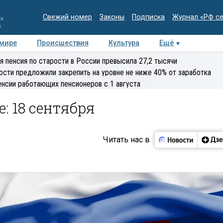
Свежий номер
Законы
Подписка
Журнал «РФ с
ия
и
 мире
Происшествия
Культура
Ещё
Медиацентр
Интервью
Колумнисты
Делова
я пенсия по старости в России превысила 27,2 тысячи
эксперт
ости предложили закрепить на уровне не ниже 40% от заработка
енсии работающих пенсионеров с 1 августа
: 18 сентября
Читать нас в