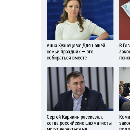
Анна Кузнецова: Для нашей
В Го
семьи праздник — это
зако
собираться вместе
пенс
Сергей Карякин рассказал,
Коми
когда российские шахматисты
зако
могут вернуться на
подд