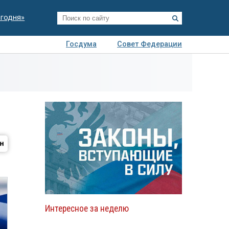
егодня»
Госдума
Совет Федерации
я
Авто
Недвижимость
Технологии
иза
Интересное за неделю