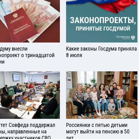
сдуму внесли
Какие законы Госдума приняла
нопроект о тринадцатой
8 июля
ии
тет Совфеда поддержал
Россиянки с пятью детьми
ны, направленные на
могут выйти на пенсию в 50
ержку участников СВО
лет