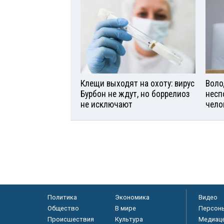
Клещи выходят на охоту: вирус
Воло
Бурбон не ждут, но боррелиоз
несп
не исключают
чело
Политика
Экономика
Видео
Общество
В мире
Персон
Происшествия
Культура
Медиац