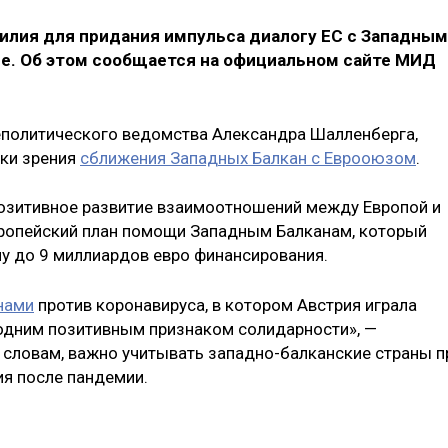
илия для придания импульса диалогу ЕС с Западны
е. Об этом сообщается на официальном сайте МИД
еполитического ведомства Александра Шалленберга,
чки зрения
сближения Западных Балкан с Еврооюзом
.
 позитивное развитие взаимоотношений между Европой и
европейский план помощи Западным Балканам, который
у до 9 миллиардов евро финансирования.
нами
против коронавируса, в котором Австрия играла
одним позитивным признаком солидарности», —
 словам, важно учитывать западно-балканские страны п
я после пандемии.