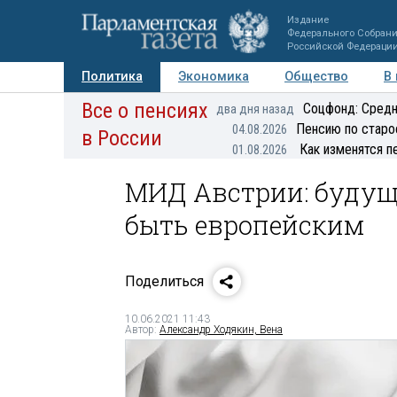
Издание
Федерального Собран
Российской Федераци
Политика
Экономика
Общество
В
Все о пенсиях
Фото
Авторы
Персоны
Мнения
Регионы
Соцфонд: Средн
два дня назад
Пенсию по старо
04.08.2026
в России
Как изменятся п
01.08.2026
МИД Австрии: будущ
быть европейским
Поделиться
10.06.2021 11:43
Автор:
Александр Ходякин, Вена