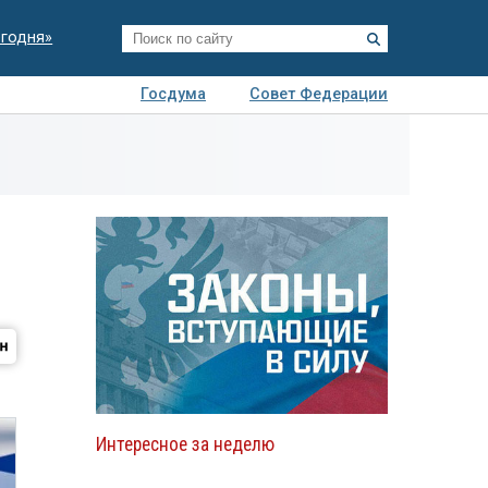
егодня»
Госдума
Совет Федерации
я
Авто
Недвижимость
Технологии
иза
Интересное за неделю