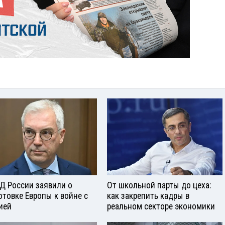
Д России заявили о
От школьной парты до цеха:
отовке Европы к войне с
как закрепить кадры в
ией
реальном секторе экономики