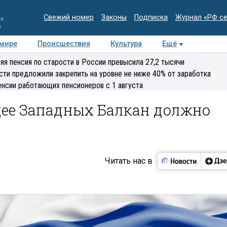
Свежий номер
Законы
Подписка
Журнал «РФ с
ия
и
 мире
Происшествия
Культура
Ещё
Медиацентр
Интервью
Колумнисты
Делова
яя пенсия по старости в России превысила 27,2 тысячи
эксперт
сти предложили закрепить на уровне не ниже 40% от заработка
енсии работающих пенсионеров с 1 августа
ее Западных Балкан должно
Читать нас в