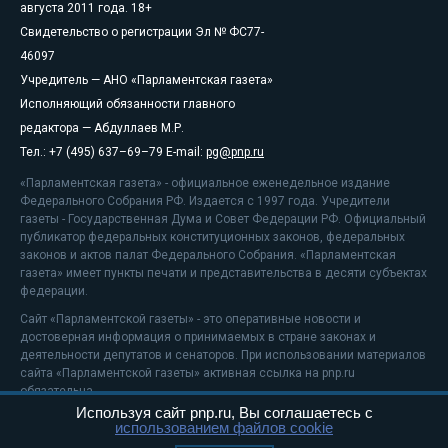
августа 2011 года. 18+
Свидетельство о регистрации Эл № ФС77-
46097
Учредитель — АНО «Парламентская газета»
Исполняющий обязанности главного
редактора — Абдуллаев М.Р.
Тел.: +7 (495) 637–69–79 E-mail:
pg@pnp.ru
«Парламентская газета» - официальное еженедельное издание
Федерального Собрания РФ. Издается с 1997 года. Учредители
газеты - Государственная Дума и Совет Федерации РФ. Официальный
публикатор федеральных конституционных законов, федеральных
законов и актов палат Федерального Собрания. «Парламентская
газета» имеет пункты печати и представительства в десяти субъектах
федерации.
Сайт «Парламентской газеты» - это оперативные новости и
достоверная информация о принимаемых в стране законах и
деятельности депутатов и сенаторов. При использовании материалов
сайта «Парламентской газеты» активная ссылка на pnp.ru
обязательна.
Используя сайт pnp.ru, Вы соглашаетесь с
На информационном ресурсе применяются
рекомендательные
использованием файлов cookie
технологии