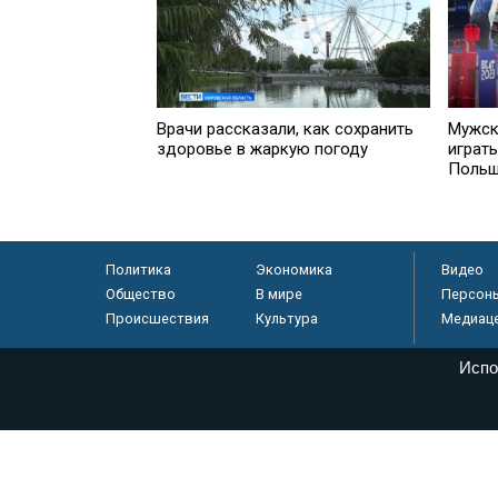
Врачи рассказали, как сохранить
Мужск
здоровье в жаркую погоду
играть
Поль
Политика
Экономика
Видео
Общество
В мире
Персон
Происшествия
Культура
Медиац
Испо
© «Парламентская газета», 2026 г.
Электронное периодическое издание «Парламентская газета» за
Федеральной службе по надзору в сфере связи, информационных
массовых коммуникаций (Роскомнадзор) 05 августа 2011 года. 1
Свидетельство о регистрации Эл № ФС77-46097