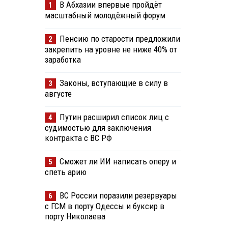
В Абхазии впервые пройдёт
1
масштабный молодёжный форум
Пенсию по старости предложили
2
закрепить на уровне не ниже 40% от
заработка
Законы, вступающие в силу в
3
августе
Путин расширил список лиц с
4
судимостью для заключения
контракта с ВС РФ
Сможет ли ИИ написать оперу и
5
спеть арию
ВС России поразили резервуары
6
с ГСМ в порту Одессы и буксир в
порту Николаева