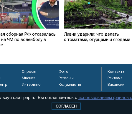
ая сборная РФ отказалась
Ливни ударили: что делать
 на ЧМ по волейболу в
с томатами, огурцами и ягодами
ше
Опросы
Фото
Контакты
ы
Мнения
Регионы
Реклама
ентр
Интервью
Колумнисты
Вакансии
льзуя сайт pnp.ru, Вы соглашаетесь с
использованием файлов c
СОГЛАСЕН
регистрировано в
 технологий и
8+