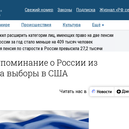
Свежий номер
Законы
Подписка
Журнал «РФ с
ия
и
 мире
Происшествия
Культура
Ещё
Медиацентр
Интервью
Колумнисты
Делова
ил расширить категории лиц, имеющих право на две пенсии
эксперт
оссии за год стало меньше на 409 тысяч человек
я пенсия по старости в России превысила 27,2 тысячи
поминание о России из
на выборы в США
Читать нас в