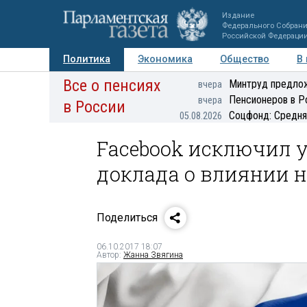
Издание
Федерального Собран
Российской Федераци
Политика
Экономика
Общество
В
Все о пенсиях
Фото
Авторы
Персоны
Мнения
Регионы
Минтруд предлож
вчера
Пенсионеров в Р
вчера
в России
Соцфонд: Средня
05.08.2026
Facebook исключил у
доклада о влиянии 
Поделиться
06.10.2017 18:07
Автор:
Жанна Звягина