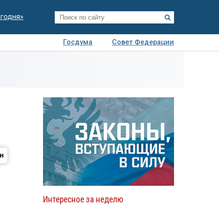
егодня»
Госдума
Совет Федерации
я
Авто
Недвижимость
Технологии
иза
Интересное за неделю