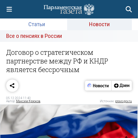
Статьи
Новости
Все о пенсиях в России
Договор о стратегическом
партнерстве между РФ и КНДР
является бессрочным
05.12.2024 11:40
Автор:
Максим Крюков
Источник:
pravo.gov.ru