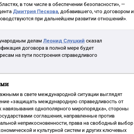
бластях, в том числе в обеспечении безопасности», —
дента
Дмитрия Пескова
, добавившего, что договором и
ководствуются при дальнейшем развитии отношений».
дународным делам
Леонид Слуцкий
сказал
тификация договора в полной мере будет
ресам на пути построения справедливого
ами
важными в свете международной ситуации выглядят
мление «защищать международную справедливость от
ок навязывания однополярного миропорядка», стороны
государствами соглашения, направленные против
иальной неприкосновенности, права на свободный выбор
кономической и культурной систем и других ключевых