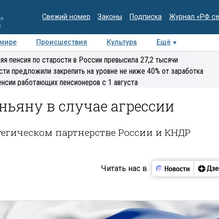
Свежий номер
Законы
Подписка
Журнал «РФ с
ия
и
 мире
Происшествия
Культура
Ещё
Медиацентр
Интервью
Колумнисты
Делова
яя пенсия по старости в России превысила 27,2 тысячи
эксперт
сти предложили закрепить на уровне не ниже 40% от заработка
енсии работающих пенсионеров с 1 августа
ньяну в случае агрессии
тегическом партнерстве России и КНДР
Читать нас в