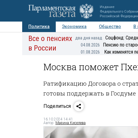
Издание
Федерального Собран
Российской Федераци
Политика
Экономика
Общество
В
Все о пенсиях
Фото
Авторы
Персоны
Мнения
Регионы
Соцфонд: Средн
два дня назад
Пенсию по старо
04.08.2026
в России
Как изменятся п
01.08.2026
Москва поможет Пхе
Ратификацию Договора о стра
готовы поддержать в Госдуме
Поделиться
16.10.2024 14:41
Автор:
Марина Киселева