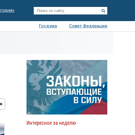
егодня»
Госдума
Совет Федерации
я
Авто
Недвижимость
Технологии
иза
Интересное за неделю