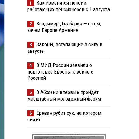
Как изменятся пенсии
1
работающих пенсионеров с 1 августа
Владимир Джабаров — о том,
2
зачем Европе Армения
Законы, вступающие в силу в
3
августе
В МИД России заявили о
4
подготовке Европы к войне с
Россией
В Абхазии впервые пройдёт
5
масштабный молодёжный форум
Ереван рубит сук, на котором
6
сидит