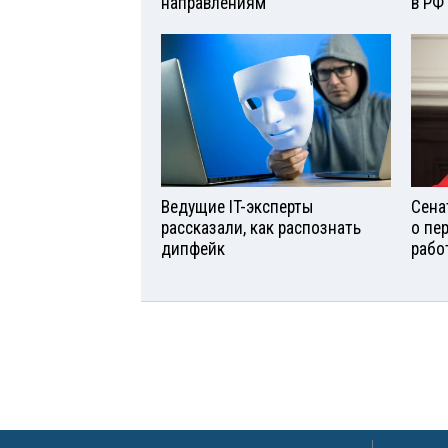
направлениям
в РФ
Ведущие IT-эксперты
Сена
рассказали, как распознать
о пе
дипфейк
рабо