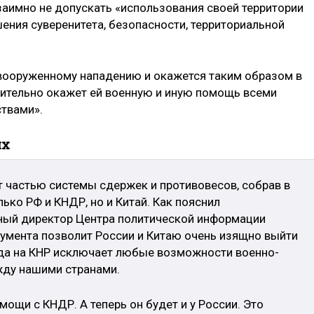
заимно не допускать «использования своей территории
ения суверенитета, безопасности, территориальной
я вооруженному нападению и окажется таким образом в
лительно окажет ей военную и иную помощь всеми
твами».
их
т частью системы сдержек и противовесов, собрав в
ько РФ и КНДР, но и Китай. Как пояснил
ьный директор Центра политической информации
кумента позволит России и Китаю очень изящно выйти
ада на КНР исключает любые возможности военно-
жду нашими странами.
мощи с КНДР. А теперь он будет и у России. Это