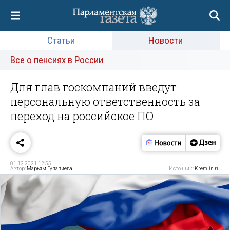
Статьи
Новости
Все о пенсиях в России
Для глав госкомпаний введут
персональную ответственность за
переход на российское ПО
01.12.2021 12:55
Автор:
Марьям Гулалиева
Источник:
Kremlin.ru