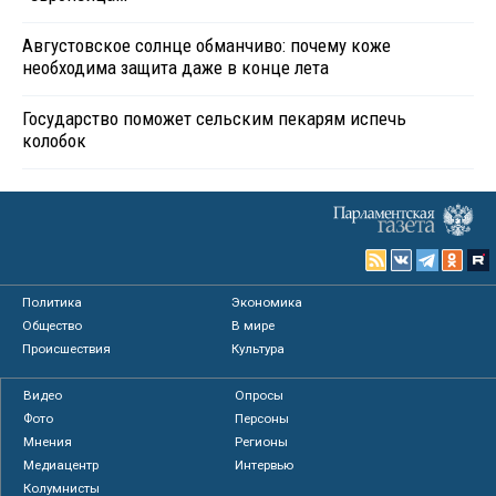
Августовское солнце обманчиво: почему коже
необходима защита даже в конце лета
Государство поможет сельским пекарям испечь
колобок
Политика
Экономика
Общество
В мире
Происшествия
Культура
Видео
Опросы
Фото
Персоны
Мнения
Регионы
Медиацентр
Интервью
Колумнисты