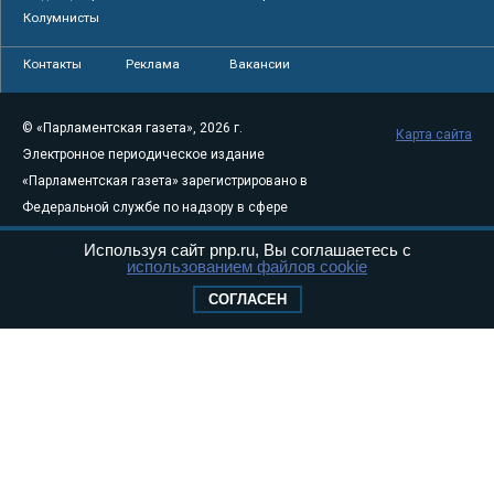
Колумнисты
Контакты
Реклама
Вакансии
© «Парламентская газета», 2026 г.
Карта сайта
Электронное периодическое издание
«Парламентская газета» зарегистрировано в
Федеральной службе по надзору в сфере
связи, информационных технологий и
Используя сайт pnp.ru, Вы соглашаетесь с
массовых коммуникаций (Роскомнадзор) 05
использованием файлов cookie
августа 2011 года. 18+
СОГЛАСЕН
Свидетельство о регистрации Эл № ФС77-
46097
Учредитель — АНО «Парламентская газета»
Исполняющий обязанности главного
редактора — Абдуллаев М.Р.
Тел.: +7 (495) 637–69–79 E-mail:
pg@pnp.ru
«Парламентская газета» - официальное еженедельное издание